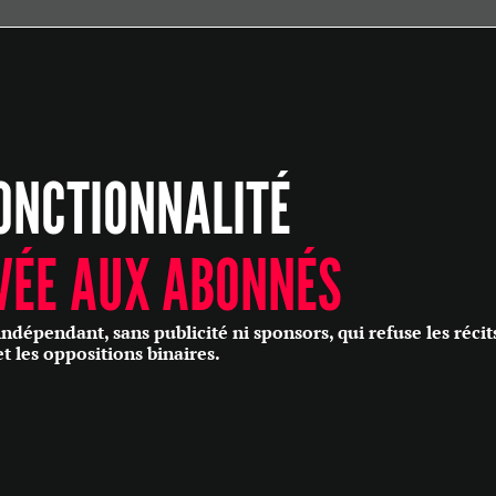
ÉCONOMIE
POLITIQUE
HISTOIRE
SCIENCES & TECHNOLOGIES
ONCTIONNALITÉ
SANTÉ
PHILOSOPHIE
CULTURE
VÉE AUX ABONNÉS
SOCIÉTÉ
épendant, sans publicité ni sponsors, qui refuse les récit
et les oppositions binaires.