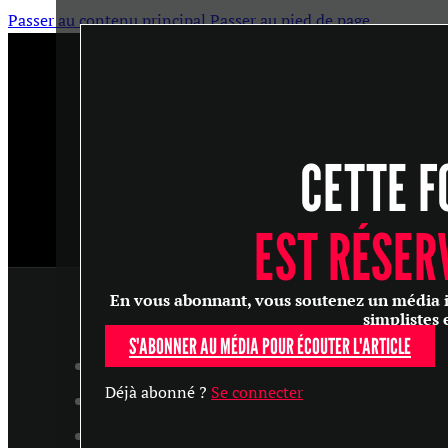
Passer au contenu principal
Passer au pied de page
CETTE F
EST RÉSER
En vous abonnant, vous soutenez un média ind
simplistes 
S'ABONNER AU MÉDIA POUR ÉCOUTER L'ARTICLE
ARTICLES
Déjà abonné ?
Se connecter
MASTERCLASS
ENTRETIENS