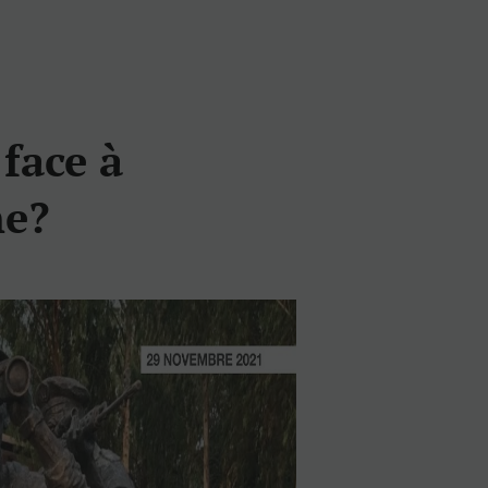
face à
ne?