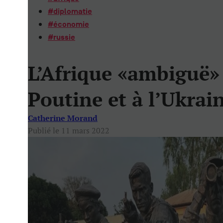
#
diplomatie
#
économie
#
russie
L’Afrique «ambiguë» 
Poutine et à l’Ukrai
Catherine Morand
Publié le 11 mars 2022