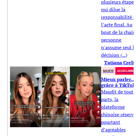
plusieurs étapes
qui dilue la
responsabilité 
l’acte final. Au
bout de la chaîn
personne
n'assume seul l
décision (...)
Tatiana Creli
SOCIÉTÉ
ACCÈS LIBRE
Mieux parler…
grâce à TikTok
Maudit de toute
parts, la
plateforme
chinoise réserve
pourtant
d’agréables