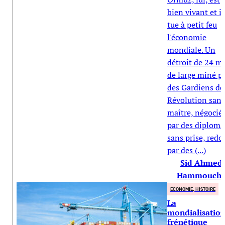
bien vivant et il
tue à petit feu
l'économie
mondiale. Un
détroit de 24 mi
de large miné p
des Gardiens de
Révolution sans
maître, négocié
par des diploma
sans prise, redo
par des (...)
Sid Ahmed
Hammouch
ECONOMIE, HISTOIRE
La
mondialisatio
frénétique