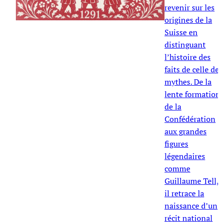
revenir sur les
origines de la
Suisse en
distinguant
l’histoire des
faits de celle de
mythes. De la
lente formation
de la
Confédération
aux grandes
figures
légendaires
comme
Guillaume Tell,
il retrace la
naissance d’un
récit national