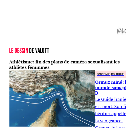
LE DESSIN
DE VALOTT
Athlétisme: fin des plans de caméra sexualisant les
athlètes féminines
ECONOMIE, POLITIQUE
Ormuz miné: l
monde sans pl
B
Le Guide iranie
est mort. Son fil
héritier appelle 
la vengeance.
Ormuz, lui, est