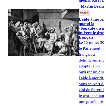
médias basés (...
Martin Berna
SOCIÉTÉ
L’aide à mourir
quand la
«banalité du m
intègre le droit
français
Le 15 juillet 20
le Parlement
français a
définitivement
adopté la loi
ouvrant un droi
l'aide à mourir.
Sous couvert de
«loi de fraternit
le texte instaur
une procédure 