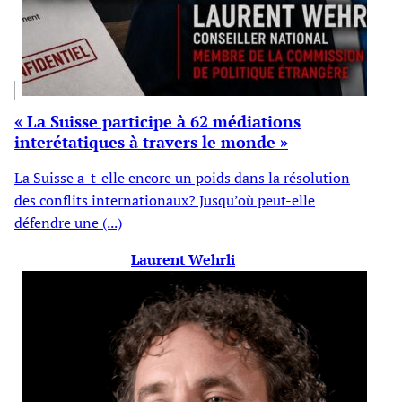
« La Suisse participe à 62 médiations
interétatiques à travers le monde »
La Suisse a-t-elle encore un poids dans la résolution
des conflits internationaux? Jusqu’où peut-elle
défendre une (...)
Laurent Wehrli