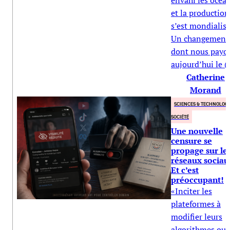
envahi les océa
et la production
s’est mondialisé
Un changement
dont nous payo
aujourd’hui le (..
Catherine
Morand
SCIENCES & TECHNOLOGI
SOCIÉTÉ
Une nouvelle
censure se
propage sur le
réseaux sociau
Et c’est
préoccupant!
«Inciter les
plateformes à
modifier leurs
algorithmes ou 