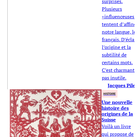
surprises.
Plusieurs
«influenceuses»
tentent d’affine
notre langue, le
français. D’éclai
l’origine et la
subtilité de
certains mots.
C’est charmant 
pas inutile.
Jacques Pile
HISTOIRE
Une nouvelle
histoire des
origines de la
Suisse
Voilà un livre
qui propose de