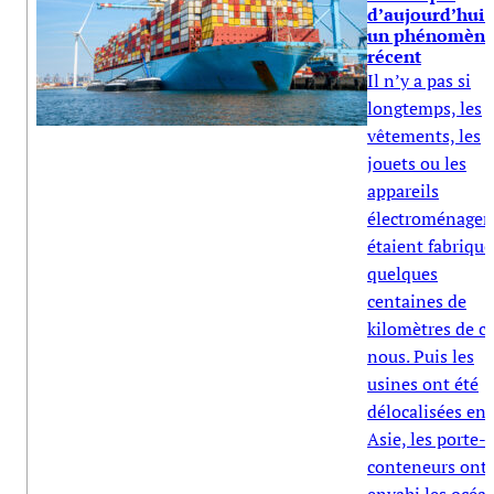
d’aujourd’hui 
un phénomèn
récent
Il n’y a pas si
longtemps, les
vêtements, les
jouets ou les
appareils
électroménager
étaient fabriqué
quelques
centaines de
kilomètres de c
nous. Puis les
usines ont été
délocalisées en
Asie, les porte-
conteneurs ont