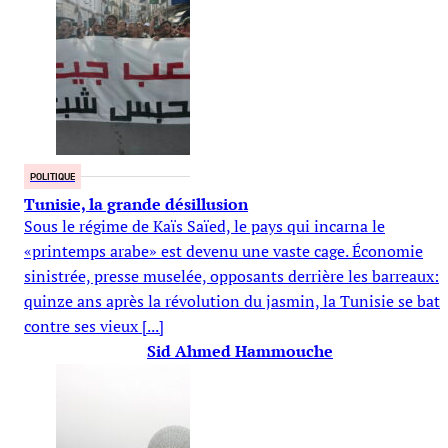
POLITIQUE
Tunisie, la grande désillusion
Sous le régime de Kaïs Saïed, le pays qui incarna le
«printemps arabe» est devenu une vaste cage. Économie
sinistrée, presse muselée, opposants derrière les barreaux:
quinze ans après la révolution du jasmin, la Tunisie se bat
contre ses vieux [...]
Sid Ahmed Hammouche