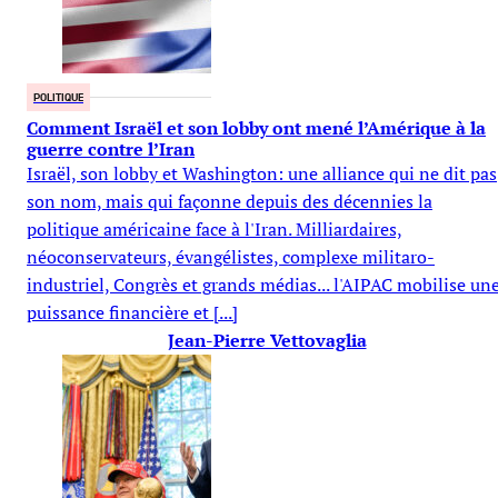
POLITIQUE
Comment Israël et son lobby ont mené l’Amérique à la
guerre contre l’Iran
Israël, son lobby et Washington: une alliance qui ne dit pas
son nom, mais qui façonne depuis des décennies la
politique américaine face à l'Iran. Milliardaires,
néoconservateurs, évangélistes, complexe militaro-
industriel, Congrès et grands médias... l'AIPAC mobilise un
puissance financière et [...]
Jean-Pierre Vettovaglia