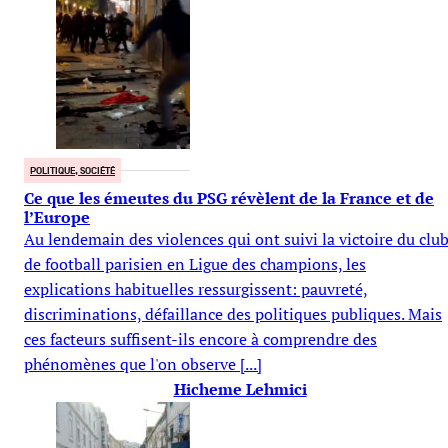
POLITIQUE, SOCIÉTÉ
Ce que les émeutes du PSG révèlent de la France et de
l’Europe
Au lendemain des violences qui ont suivi la victoire du clu
de football parisien en Ligue des champions, les
explications habituelles ressurgissent: pauvreté,
discriminations, défaillance des politiques publiques. Mais
ces facteurs suffisent-ils encore à comprendre des
phénomènes que l'on observe [...]
Hicheme Lehmici