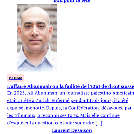
Bon pour la tête
POLITIQUE
L’affaire Abunimah ou la faillite de l’Etat de droit suiss
En 2025, Ali Abunimah, un journaliste palestino-américain
était arrêté à Zurich. Enfermé pendant trois jours, il a été
expulsé, menotté. Depuis, la Confédération, désavouée par
les tribunaux, a reconnu ses torts. Mais elle continue
d'esquiver la question centrale: sur ordre [...]
Laurent Desaison