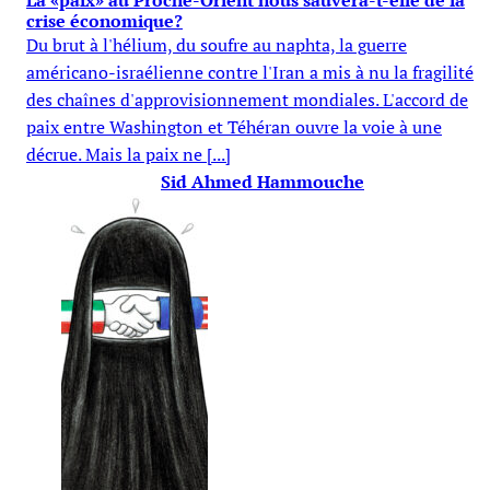
La «paix» au Proche-Orient nous sauvera-t-elle de la
crise économique?
Du brut à l'hélium, du soufre au naphta, la guerre
américano-israélienne contre l'Iran a mis à nu la fragilité
des chaînes d'approvisionnement mondiales. L'accord de
paix entre Washington et Téhéran ouvre la voie à une
décrue. Mais la paix ne [...]
Sid Ahmed Hammouche