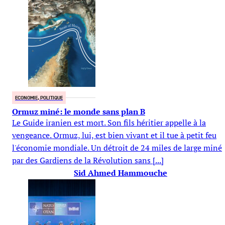
ECONOMIE, POLITIQUE
Ormuz miné: le monde sans plan B
Le Guide iranien est mort. Son fils héritier appelle à la
vengeance. Ormuz, lui, est bien vivant et il tue à petit feu
l'économie mondiale. Un détroit de 24 miles de large miné
par des Gardiens de la Révolution sans [...]
Sid Ahmed Hammouche