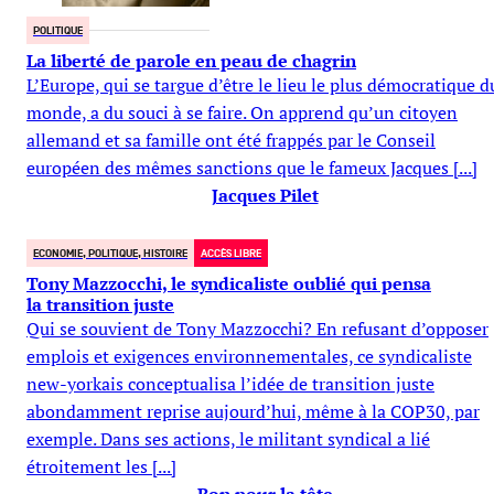
POLITIQUE
La liberté de parole en peau de chagrin
L’Europe, qui se targue d’être le lieu le plus démocratique d
monde, a du souci à se faire. On apprend qu’un citoyen
allemand et sa famille ont été frappés par le Conseil
européen des mêmes sanctions que le fameux Jacques [...]
Jacques Pilet
ECONOMIE, POLITIQUE, HISTOIRE
ACCÈS LIBRE
Tony Mazzocchi, le syndicaliste oublié qui pensa
la transition juste
Qui se souvient de Tony Mazzocchi? En refusant d’opposer
emplois et exigences environnementales, ce syndicaliste
new-yorkais conceptualisa l’idée de transition juste
abondamment reprise aujourd’hui, même à la COP30, par
exemple. Dans ses actions, le militant syndical a lié
étroitement les [...]