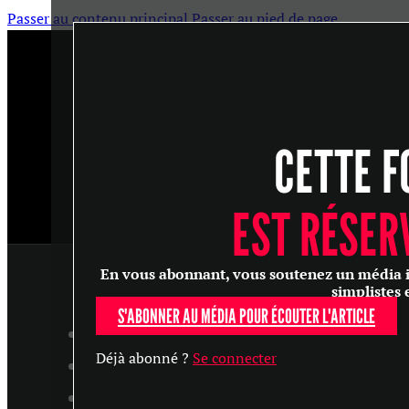
Passer au contenu principal
Passer au pied de page
CETTE F
EST RÉSER
En vous abonnant, vous soutenez un média ind
simplistes 
S'ABONNER AU MÉDIA POUR ÉCOUTER L'ARTICLE
ARTICLES
Déjà abonné ?
Se connecter
MASTERCLASS
ENTRETIENS