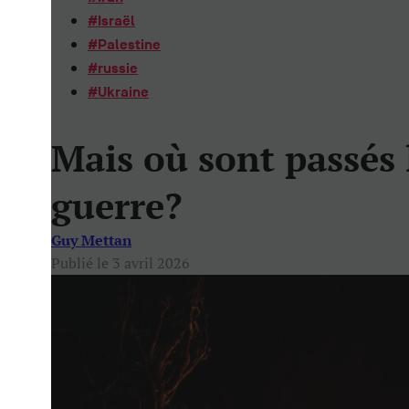
#
Israël
#
Palestine
#
russie
#
Ukraine
Mais où sont passés 
guerre?
Guy Mettan
Publié le 3 avril 2026