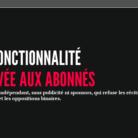
ÉCONOMIE
POLITIQUE
HISTOIRE
SCIENCES & TECHNOLOGIES
ONCTIONNALITÉ
SANTÉ
PHILOSOPHIE
CULTURE
VÉE AUX ABONNÉS
SOCIÉTÉ
épendant, sans publicité ni sponsors, qui refuse les récit
et les oppositions binaires.