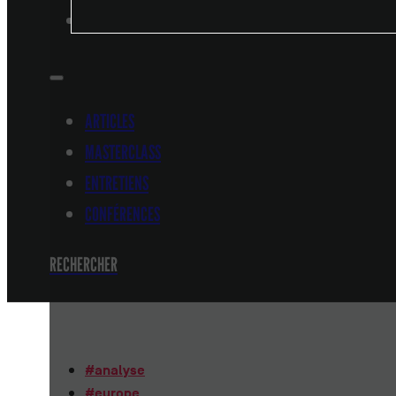
CONFÉRENCES
ARTICLES
MASTERCLASS
ENTRETIENS
CONFÉRENCES
RECHERCHER
#
analyse
#
europe