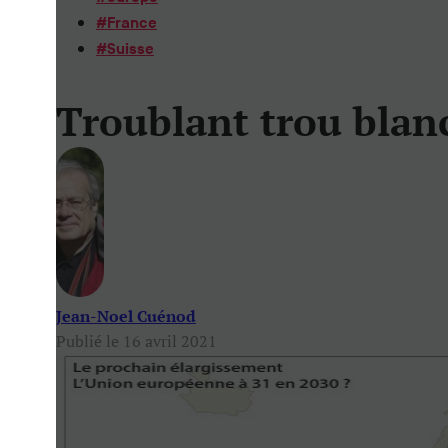
#
France
#
Suisse
Troublant trou blan
Jean-Noel Cuénod
Publié le 16 avril 2021