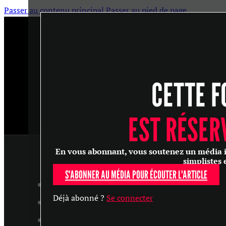
Passer au contenu principal
Passer au pied de page
CETTE F
EST RÉSER
En vous abonnant, vous soutenez un média ind
simplistes 
S'ABONNER AU MÉDIA POUR ÉCOUTER L'ARTICLE
ARTICLES
Déjà abonné ?
Se connecter
MASTERCLASS
ENTRETIENS