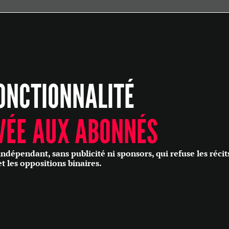
ÉCONOMIE
POLITIQUE
HISTOIRE
SCIENCES & TECHNOLOGIES
ONCTIONNALITÉ
SANTÉ
PHILOSOPHIE
CULTURE
VÉE AUX ABONNÉS
SOCIÉTÉ
épendant, sans publicité ni sponsors, qui refuse les récit
et les oppositions binaires.