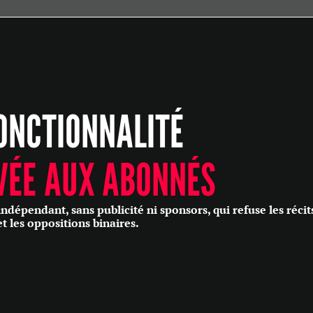
ÉCONOMIE
POLITIQUE
HISTOIRE
SCIENCES & TECHNOLOGIES
ONCTIONNALITÉ
SANTÉ
PHILOSOPHIE
CULTURE
VÉE AUX ABONNÉS
SOCIÉTÉ
épendant, sans publicité ni sponsors, qui refuse les récit
et les oppositions binaires.