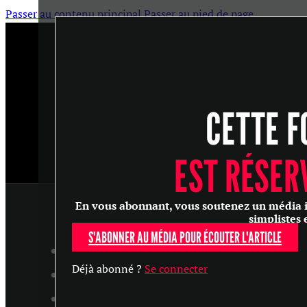
Passer au contenu principal
Passer au pied de page
CETTE F
EST RÉSER
En vous abonnant, vous soutenez un média ind
simplistes 
S'ABONNER AU MÉDIA POUR ÉCOUTER L'ARTICLE
ARTICLES
Déjà abonné ?
Se connecter
MASTERCLASS
ENTRETIENS