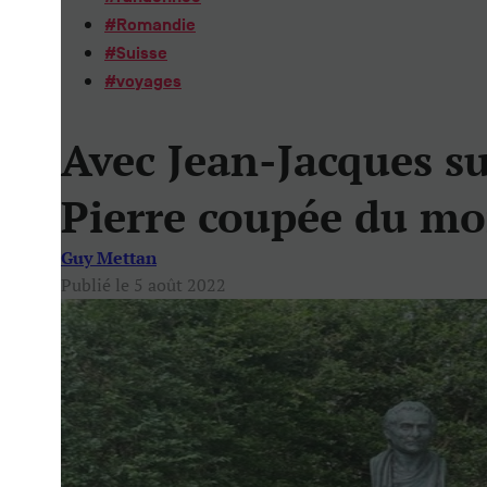
#
Romandie
#
Suisse
#
voyages
Avec Jean-Jacques sur
Pierre coupée du m
Guy Mettan
Publié le 5 août 2022