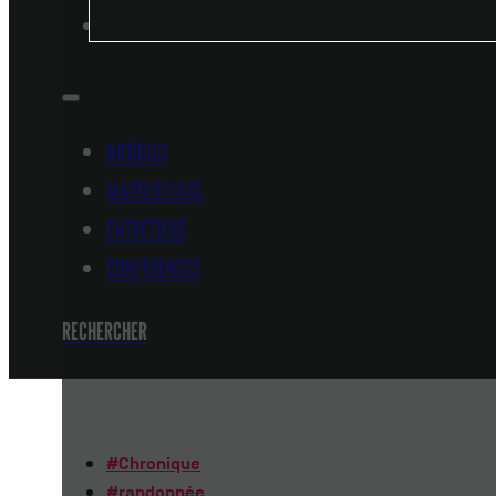
CONFÉRENCES
ARTICLES
MASTERCLASS
ENTRETIENS
CONFÉRENCES
RECHERCHER
#
Chronique
#
randonnée