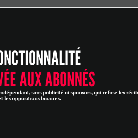
ÉCONOMIE
POLITIQUE
HISTOIRE
SCIENCES & TECHNOLOGIES
ONCTIONNALITÉ
SANTÉ
PHILOSOPHIE
CULTURE
VÉE AUX ABONNÉS
SOCIÉTÉ
épendant, sans publicité ni sponsors, qui refuse les récit
et les oppositions binaires.