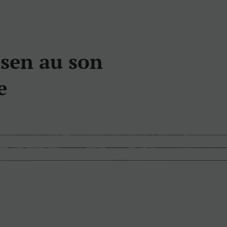
osen au son
e