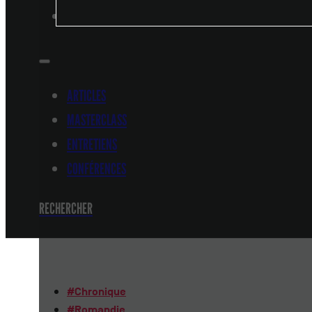
CONFÉRENCES
ARTICLES
MASTERCLASS
ENTRETIENS
CONFÉRENCES
RECHERCHER
#
Chronique
#
Romandie