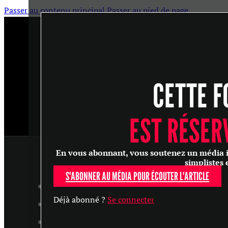
Passer au contenu principal
Passer au pied de page
CETTE F
EST RÉSER
En vous abonnant, vous soutenez un média ind
simplistes 
S'ABONNER AU MÉDIA POUR ÉCOUTER L'ARTICLE
ARTICLES
Déjà abonné ?
Se connecter
MASTERCLASS
ENTRETIENS