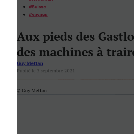
#
Suisse
#
voyage
Aux pieds des Gastl
des machines à trair
Guy Mettan
Publié le 3 septembre 2021
© Guy Mettan