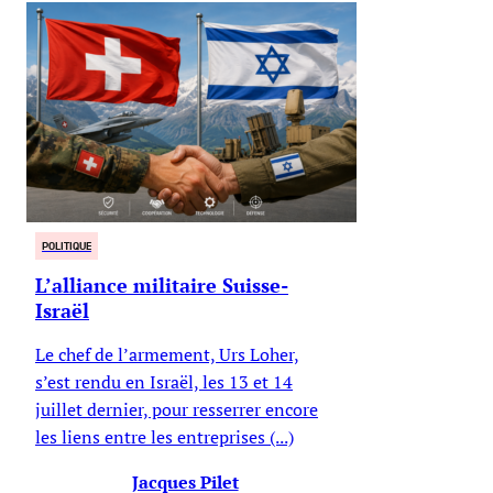
POLITIQUE
L’alliance militaire Suisse-
Israël
Le chef de l’armement, Urs Loher,
s’est rendu en Israël, les 13 et 14
juillet dernier, pour resserrer encore
les liens entre les entreprises (...)
Jacques Pilet