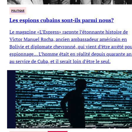
POLITIQUE
Les espions cubains sont-ils parmi nous?
Le magazine «L’Express» raconte l’étonnante histoire de
Victor Manuel Rocha, ancien ambassadeur américain en
Bolivie et diplomate chevronné, qui vient d’être arrêté po
espionnage… L’homme était en réalité depuis quarante an
au service de Cuba, et il serait loin d’être le seul.
Marie Céhère