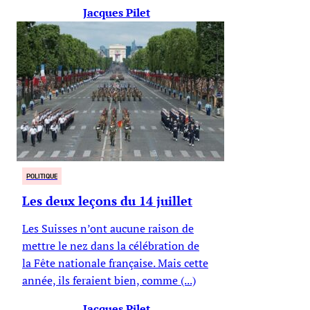
Jacques Pilet
POLITIQUE
Les deux leçons du 14 juillet
Les Suisses n’ont aucune raison de
mettre le nez dans la célébration de
la Fête nationale française. Mais cette
année, ils feraient bien, comme (...)
Jacques Pilet