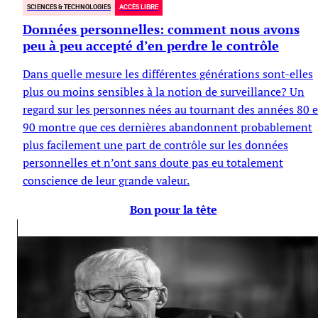
SCIENCES & TECHNOLOGIES
ACCÈS LIBRE
Données personnelles: comment nous avons
peu à peu accepté d’en perdre le contrôle
Dans quelle mesure les différentes générations sont-elles
plus ou moins sensibles à la notion de surveillance? Un
regard sur les personnes nées au tournant des années 80 e
90 montre que ces dernières abandonnent probablement
plus facilement une part de contrôle sur les données
personnelles et n’ont sans doute pas eu totalement
conscience de leur grande valeur.
Bon pour la tête