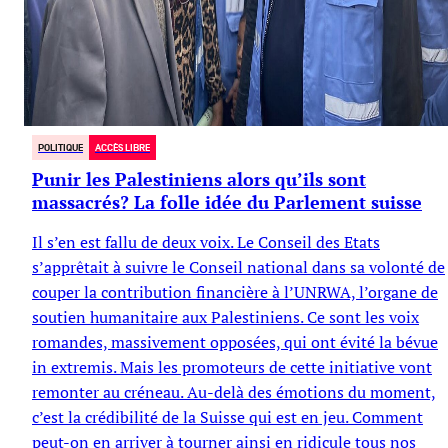
POLITIQUE
ACCÈS LIBRE
Punir les Palestiniens alors qu’ils sont
massacrés? La folle idée du Parlement suisse
Il s’en est fallu de deux voix. Le Conseil des Etats
s’apprêtait à suivre le Conseil national dans sa volonté de
couper la contribution financière à l’UNRWA, l’organe de
soutien humanitaire aux Palestiniens. Ce sont les voix
romandes, massivement opposées, qui ont évité la bévue
in extremis. Mais les promoteurs de cette initiative vont
remonter au créneau. Au-delà des émotions du moment,
c’est la crédibilité de la Suisse qui est en jeu. Comment
peut-on en arriver à tourner ainsi en ridicule tous nos