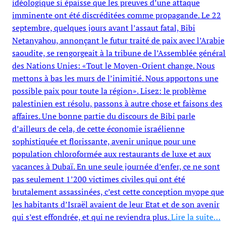
idéologique si épaisse que les preuves d’une attaque
imminente ont été discréditées comme propagande. Le 22
septembre, quelques jours avant l’assaut fatal, Bibi
Netanyahou, annonçant le futur traité de paix avec l’Arabie
saoudite, se rengorgeait à la tribune de l’Assemblée général
des Nations Unies: «Tout le Moyen-Orient change. Nous
mettons à bas les murs de l’inimitié. Nous apportons une
possible paix pour toute la région». Lisez: le problème
palestinien est résolu, passons à autre chose et faisons des
affaires. Une bonne partie du discours de Bibi parle
d’ailleurs de cela, de cette économie israélienne
sophistiquée et florissante, avenir unique pour une
population chloroformée aux restaurants de luxe et aux
vacances à Dubaï. En une seule journée d’enfer, ce ne sont
pas seulement 1’200 victimes civiles qui ont été
brutalement assassinées, c’est cette conception myope que
les habitants d’Israël avaient de leur Etat et de son avenir
qui s’est effondrée, et qui ne reviendra plus.
Lire la suite…