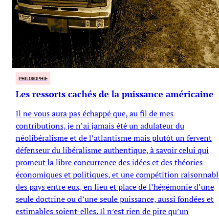
PHILOSOPHIE
Les ressorts cachés de la puissance américaine
Il ne vous aura pas échappé que, au fil de mes
contributions, je n’ai jamais été un adulateur du
néolibéralisme et de l’atlantisme mais plutôt un fervent
défenseur du libéralisme authentique, à savoir celui qui
promeut la libre concurrence des idées et des théories
économiques et politiques, et une compétition raisonnabl
des pays entre eux, en lieu et place de l’hégémonie d’une
seule doctrine ou d’une seule puissance, aussi fondées et
estimables soient-elles. Il n’est rien de pire qu’un