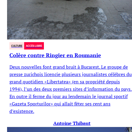
CULTURE
ACCÈS LIBRE
Colère contre Ringier en Roumanie
Deux nouvelles font grand bruit à Bucarest. Le groupe de
presse zurichois licencie plusieurs journalistes célèbres du
grand quotidien «Libertatea» (en sa propriété depuis
1994), l’un des deux premiers sites d’information du pays.
En outre il ferme du jour au lendemain le journal sportif
«Gazeta Sporturilor» qui allait fêter ses cent ans
d’existence.
Antoine Thibaut