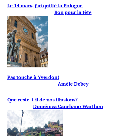
Le 14 mars, j’ai quitté la Pologne
Bon pour la tête
Pas touche à Yverdon!
Amèle Debey
Que reste-t-il de nos illusions?
Doménica Canchano Warthon