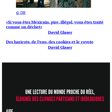
© DR
«Si vous êtes Mexicain, pire, illégal, vous êtes traité
comme un déchet»
David Glaser
Des haricots, de l’eau, des cookies et le coyote
David Glaser
UNE LECTURE DU MONDE PROCHE DU RÉEL,
ÉLOIGNÉE DES CLIVAGES PARTISANS ET IDÉOLOGIQUES
AIDE