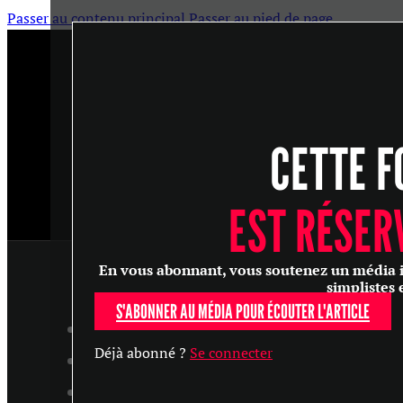
Passer au contenu principal
Passer au pied de page
CETTE F
EST RÉSER
En vous abonnant, vous soutenez un média ind
simplistes 
S'ABONNER AU MÉDIA POUR ÉCOUTER L'ARTICLE
ARTICLES
Déjà abonné ?
Se connecter
MASTERCLASS
ENTRETIENS