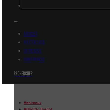
CONFÉRENCES
ARTICLES
MASTERCLASS
ENTRETIENS
CONFÉRENCES
RECHERCHER
#
animaux
#
Brigitte Bardot