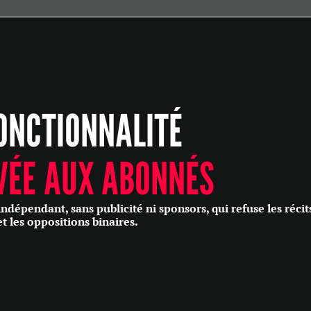
ÉCONOMIE
POLITIQUE
HISTOIRE
SCIENCES & TECHNOLOGIES
ONCTIONNALITÉ
SANTÉ
PHILOSOPHIE
CULTURE
VÉE AUX ABONNÉS
SOCIÉTÉ
épendant, sans publicité ni sponsors, qui refuse les récit
et les oppositions binaires.