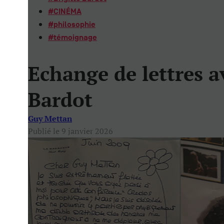
#
CINÉMA
#
philosophie
#
témoignage
Echange de lettres a
Bardot
Guy Mettan
Publié le 9 janvier 2026