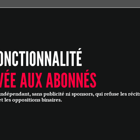
ÉCONOMIE
POLITIQUE
HISTOIRE
SCIENCES & TECHNOLOGIES
ONCTIONNALITÉ
SANTÉ
PHILOSOPHIE
CULTURE
VÉE AUX ABONNÉS
SOCIÉTÉ
épendant, sans publicité ni sponsors, qui refuse les récit
et les oppositions binaires.