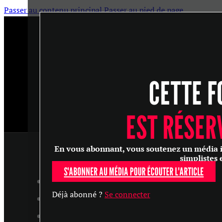
Passer au contenu principal
Passer au pied de page
CETTE F
EST RÉSER
En vous abonnant, vous soutenez un média ind
simplistes 
S'ABONNER AU MÉDIA POUR ÉCOUTER L'ARTICLE
ARTICLES
Déjà abonné ?
Se connecter
MASTERCLASS
ENTRETIENS