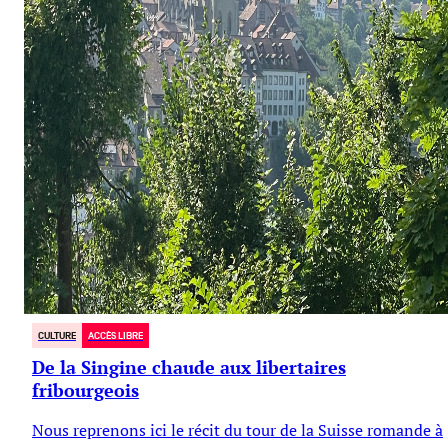
CULTURE
ACCÈS LIBRE
De la Singine chaude aux libertaires
fribourgeois
Nous reprenons ici le récit du tour de la Suisse romande à