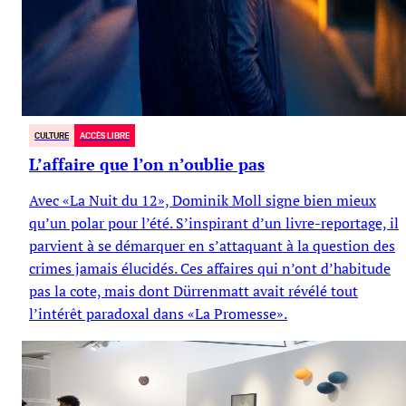
CULTURE
ACCÈS LIBRE
L’affaire que l’on n’oublie pas
Avec «La Nuit du 12», Dominik Moll signe bien mieux
qu’un polar pour l’été. S’inspirant d’un livre-reportage, il
parvient à se démarquer en s’attaquant à la question des
crimes jamais élucidés. Ces affaires qui n’ont d’habitude
pas la cote, mais dont Dürrenmatt avait révélé tout
l’intérêt paradoxal dans «La Promesse».
Norbert Creutz