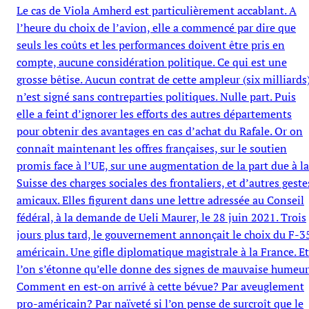
Le cas de Viola Amherd est particulièrement accablant. A
l’heure du choix de l’avion, elle a commencé par dire que
seuls les coûts et les performances doivent être pris en
compte, aucune considération politique. Ce qui est une
grosse bêtise. Aucun contrat de cette ampleur (six milliards
n’est signé sans contreparties politiques. Nulle part. Puis
elle a feint d’ignorer les efforts des autres départements
pour obtenir des avantages en cas d’achat du Rafale. Or on
connaît maintenant les offres françaises, sur le soutien
promis face à l’UE, sur une augmentation de la part due à la
Suisse des charges sociales des frontaliers, et d’autres geste
amicaux. Elles figurent dans une lettre adressée au Conseil
fédéral, à la demande de Ueli Maurer, le 28 juin 2021. Trois
jours plus tard, le gouvernement annonçait le choix du F-3
américain. Une gifle diplomatique magistrale à la France. Et
l’on s’étonne qu’elle donne des signes de mauvaise humeur
Comment en est-on arrivé à cette bévue? Par aveuglement
pro-américain? Par naïveté si l’on pense de surcroît que le