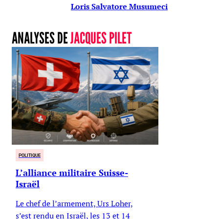
Loris Salvatore Musumeci
ANALYSES DE
JACQUES PILET
POLITIQUE
L’alliance militaire Suisse-
Israël
Le chef de l’armement, Urs Loher,
s’est rendu en Israël, les 13 et 14