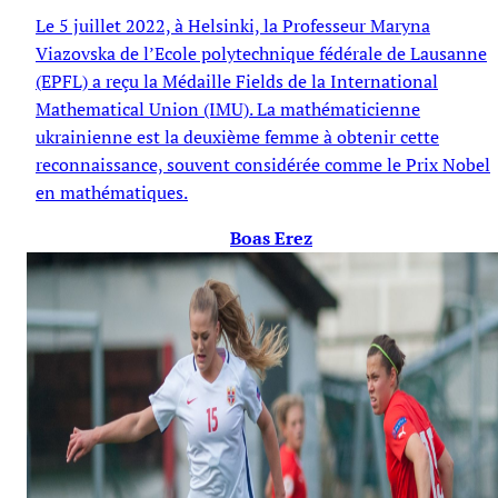
Le 5 juillet 2022, à Helsinki, la Professeur Maryna
Viazovska de l’Ecole polytechnique fédérale de Lausanne
(EPFL) a reçu la Médaille Fields de la International
Mathematical Union (IMU). La mathématicienne
ukrainienne est la deuxième femme à obtenir cette
reconnaissance, souvent considérée comme le Prix Nobel
en mathématiques.
Boas Erez