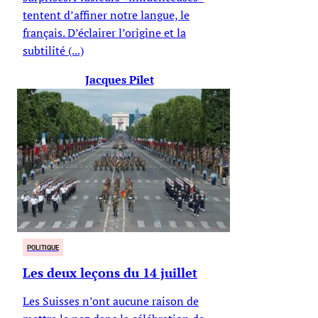
tentent d’affiner notre langue, le
français. D’éclairer l’origine et la
subtilité (...)
Jacques Pilet
POLITIQUE
Les deux leçons du 14 juillet
Les Suisses n’ont aucune raison de