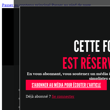
Passer au contenu principal
Passer au pied de page
CETTE F
EST RÉSER
En vous abonnant, vous soutenez un média ind
simplistes 
S'ABONNER AU MÉDIA POUR ÉCOUTER L'ARTICLE
ARTICLES
Déjà abonné ?
Se connecter
MASTERCLASS
ENTRETIENS