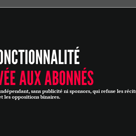
ÉCONOMIE
POLITIQUE
HISTOIRE
SCIENCES & TECHNOLOGIES
ONCTIONNALITÉ
SANTÉ
PHILOSOPHIE
CULTURE
VÉE AUX ABONNÉS
SOCIÉTÉ
épendant, sans publicité ni sponsors, qui refuse les récit
et les oppositions binaires.