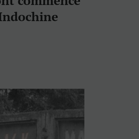
 ont commencé
’Indochine