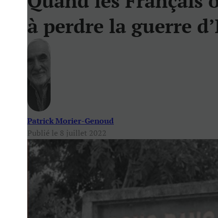
Quand les Français
à perdre la guerre d
Patrick Morier-Genoud
Publié le 8 juillet 2022