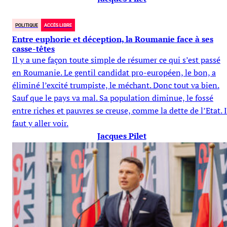
POLITIQUE
ACCÈS LIBRE
Entre euphorie et déception, la Roumanie face à ses
casse-têtes
Il y a une façon toute simple de résumer ce qui s’est passé
en Roumanie. Le gentil candidat pro-européen, le bon, a
éliminé l’excité trumpiste, le méchant. Donc tout va bien.
Sauf que le pays va mal. Sa population diminue, le fossé
entre riches et pauvres se creuse, comme la dette de l’Etat. I
faut y aller voir.
Jacques Pilet