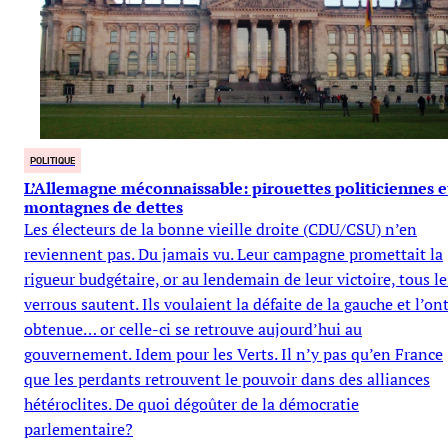
POLITIQUE
L’Allemagne méconnaissable: pirouettes politiciennes e
montagnes de dettes
Les électeurs de la bonne vieille droite (CDU/CSU) n’en
reviennent pas. Du jamais vu. Leur campagne promettait la
rigueur budgétaire, or au lendemain de leur victoire, tous le
verrous sautent. Ils voulaient la défaite de la gauche et l’on
obtenue… or celle-ci se retrouve aujourd’hui au
gouvernement. Idem pour les Verts. Il n’y pas qu’en France
que les perdants retrouvent le pouvoir dans des alliances
hétéroclites. De quoi dégoûter de la démocratie
parlementaire?