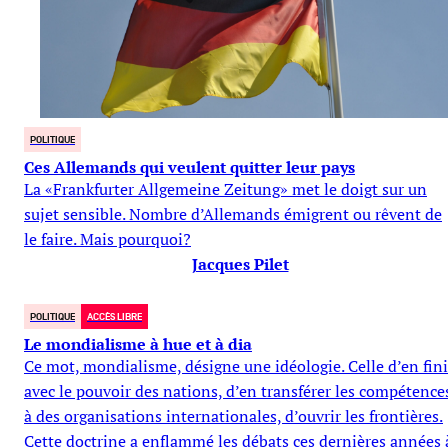
POLITIQUE
Ces Allemands qui veulent quitter leur pays
La «Frankfurter Allgemeine Zeitung» met le doigt sur un
sujet sensible. Nombre d’Allemands émigrent ou rêvent de
le faire. Mais pourquoi?
Jacques Pilet
POLITIQUE
ACCÈS LIBRE
Le mondialisme à hue et à dia
Ce mot, mondialisme, désigne une idéologie. Celle d’en fini
avec le pouvoir des nations, d’en transférer les compétence
à des organisations internationales, d’ouvrir les frontières.
Cette doctrine a enflammé les débats ces dernières années 