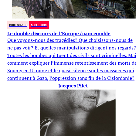
PHILOSOPHIE
ACCÈS LIBRE
Le double discours de l’Europe à son comble
Que voyons-nous des tragédies? Que choisissons-nous de
ne pas voir? Et quelles manipulations dirigent nos regards?
Toutes les bombes qui tuent des civils sont criminelles. Ma
comment expliquer l’immense retentissement des morts d
Soumy en Ukraine et le quasi-silence sur les massacres qui
continuent à Gaza, l’oppression sans fin de la Cisjordanie?
Jacques Pilet