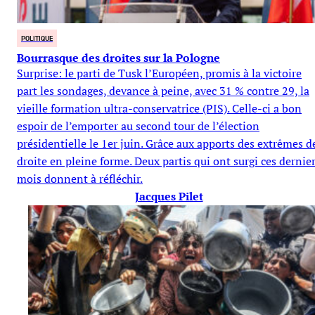
POLITIQUE
Bourrasque des droites sur la Pologne
Surprise: le parti de Tusk l’Européen, promis à la victoire
part les sondages, devance à peine, avec 31 % contre 29, la
vieille formation ultra-conservatrice (PIS). Celle-ci a bon
espoir de l’emporter au second tour de l’élection
présidentielle le 1er juin. Grâce aux apports des extrêmes d
droite en pleine forme. Deux partis qui ont surgi ces dernie
mois donnent à réfléchir.
Jacques Pilet