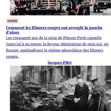
HISTOIRE
Comment les Khmers rouges ont aveuglé la gauche
d’alors
Les cinquante ans de la prise de Phnom Penh rappelle
jusqu’où à pu mener la ferveur idéologique de ceux qui, en
Europe, applaudirent le régime génocidaire des Khmers
rouges.
Jacques Pilet