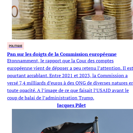
POLITIQUE
Pan sur les doigts de la Commission européenne
Etonnamment, le rapport que la Cour des comptes
européenne vient de déposer a peu retenu l’attention. Il es
pourtant accablant. Entre 2021 et 2023, la Commission a
versé 7,4 milliards d’euros à des ONG de diverses natures e
toute opacité. A l’image de ce que faisait l’USAID avant le
coup de balai de l’administration Trump.
Jacques Pilet