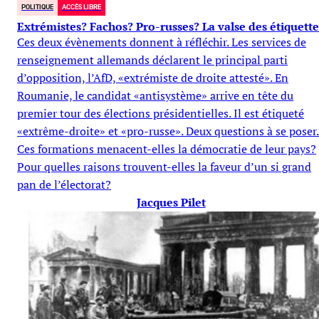
POLITIQUE
ACCÈS LIBRE
Extrémistes? Fachos? Pro-russes? La valse des étiquette
Ces deux évènements donnent à réfléchir. Les services de
renseignement allemands déclarent le principal parti
d’opposition, l’AfD, «extrémiste de droite attesté». En
Roumanie, le candidat «antisystème» arrive en tête du
premier tour des élections présidentielles. Il est étiqueté
«extrême-droite» et «pro-russe». Deux questions à se poser.
Ces formations menacent-elles la démocratie de leur pays?
Pour quelles raisons trouvent-elles la faveur d’un si grand
pan de l’électorat?
Jacques Pilet