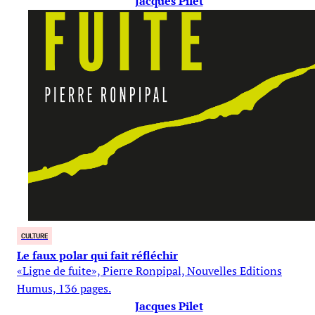
Jacques Pilet
CULTURE
Le faux polar qui fait réfléchir
«Ligne de fuite», Pierre Ronpipal, Nouvelles Editions
Humus, 136 pages.
Jacques Pilet