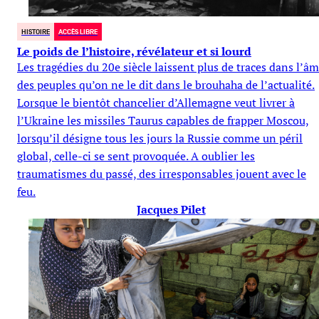
HISTOIRE
ACCÈS LIBRE
Le poids de l’histoire, révélateur et si lourd
Les tragédies du 20e siècle laissent plus de traces dans l’â
des peuples qu’on ne le dit dans le brouhaha de l’actualité.
Lorsque le bientôt chancelier d’Allemagne veut livrer à
l’Ukraine les missiles Taurus capables de frapper Moscou,
lorsqu’il désigne tous les jours la Russie comme un péril
global, celle-ci se sent provoquée. A oublier les
traumatismes du passé, des irresponsables jouent avec le
feu.
Jacques Pilet