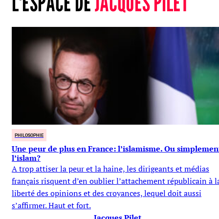
L'ESPACE DE
JACQUES PILET
PHILOSOPHIE
Une peur de plus en France: l’islamisme. Ou simplemen
l’islam?
A trop attiser la peur et la haine, les dirigeants et médias
français risquent d’en oublier l’attachement républicain à l
liberté des opinions et des croyances, lequel doit aussi
s’affirmer. Haut et fort.
Jacques Pilet