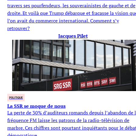
travers ses pourfendeurs, les souverainistes de gauche et de
droite. Et voilà que Trump débarque et fracasse la vision qu
l’on avait du commerce international. Comment s’y
retrouver?
Jacques Pilet
POLITIQUE
La SSR se moque de nous
La perte de 30% d’auditeurs romands depuis l’abandon de 
fréquence FM laisse les patrons de la radio-télévision de
marbre. Ces chiffres sont pourtant inquiétants pour le déba
démocratique.