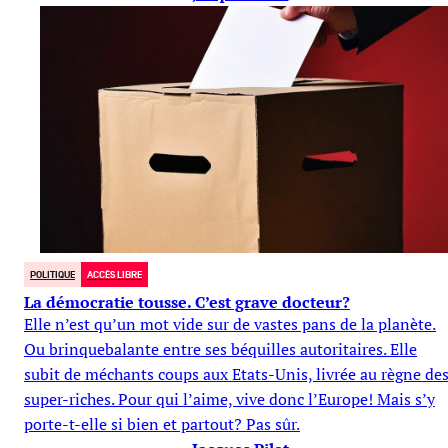
POLITIQUE
ACCÈS LIBRE
La démocratie tousse. C’est grave docteur?
Elle n’est qu’un mot vide sur de vastes pans de la planète.
Ou brinquebalante entre ses béquilles autoritaires. Elle
subit de méchants coups aux Etats-Unis, livrée au règne de
super-riches. Pour qui l’aime, vive donc l’Europe! Mais s’y
porte-t-elle si bien et partout? Pas sûr.