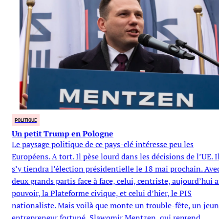
POLITIQUE
Un petit Trump en Pologne
Le paysage politique de ce pays-clé intéresse peu les
Européens. A tort. Il pèse lourd dans les décisions de l’UE. I
s’y tiendra l’élection présidentielle le 18 mai prochain. Ave
deux grands partis face à face, celui, centriste, aujourd’hui 
pouvoir, la Plateforme civique, et celui d’hier, le PIS
nationaliste. Mais voilà que monte un trouble-fête, un jeu
entrepreneur fortuné, Slawomir Mentzen, qui reprend