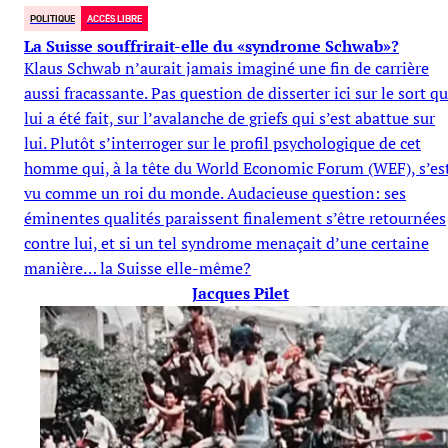
POLITIQUE
ACCÈS LIBRE
La Suisse souffrirait-elle du «syndrome Schwab»?
Klaus Schwab n’aurait jamais imaginé une fin de carrière
aussi fracassante. Pas question de disserter ici sur le sort qu
lui a été fait, sur l’avalanche de griefs qui s’est abattue sur
lui. Plutôt s’interroger sur le profil psychologique de cet
homme qui, à la tête du World Economic Forum (WEF), s’es
vu comme un roi du monde. Audacieuse question: ses
éminentes qualités paraissent finalement s’être retournées
contre lui, et si un tel syndrome menaçait d’une certaine
manière… la Suisse elle-même?
Jacques Pilet