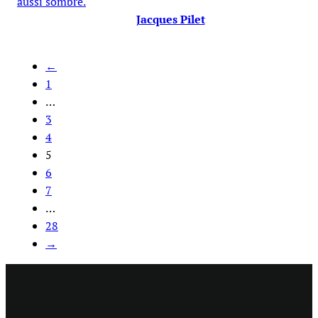
aussi sombre.
Jacques Pilet
←
1
…
3
4
5
6
7
…
28
→