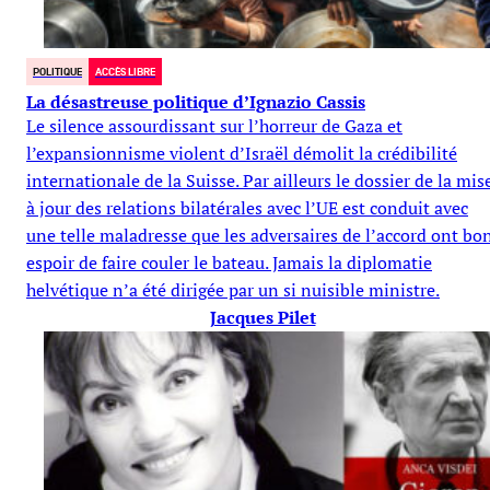
POLITIQUE
ACCÈS LIBRE
La désastreuse politique d’Ignazio Cassis
Le silence assourdissant sur l’horreur de Gaza et
l’expansionnisme violent d’Israël démolit la crédibilité
internationale de la Suisse. Par ailleurs le dossier de la mis
à jour des relations bilatérales avec l’UE est conduit avec
une telle maladresse que les adversaires de l’accord ont bo
espoir de faire couler le bateau. Jamais la diplomatie
helvétique n’a été dirigée par un si nuisible ministre.
Jacques Pilet