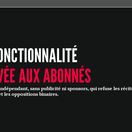
ÉCONOMIE
POLITIQUE
HISTOIRE
SCIENCES & TECHNOLOGIES
ONCTIONNALITÉ
SANTÉ
PHILOSOPHIE
CULTURE
VÉE AUX ABONNÉS
SOCIÉTÉ
épendant, sans publicité ni sponsors, qui refuse les récit
et les oppositions binaires.