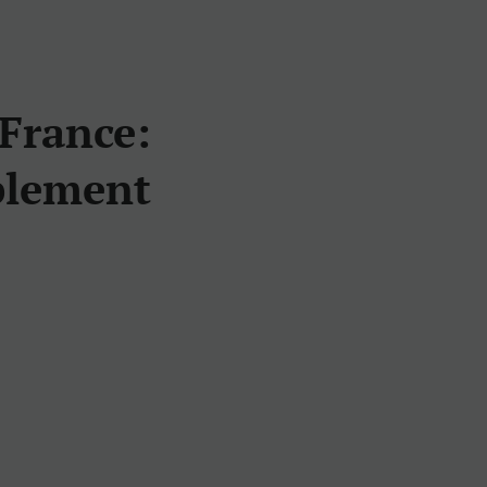
 France:
plement