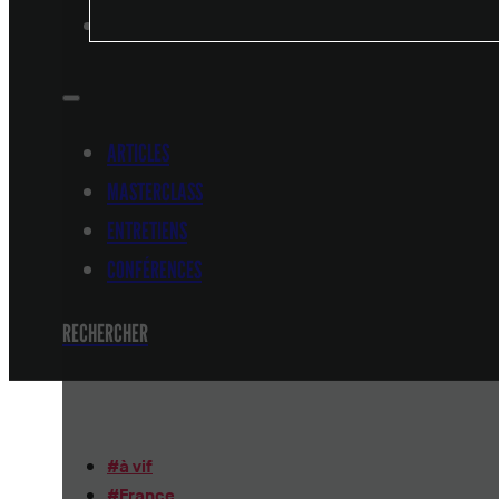
CONFÉRENCES
ARTICLES
MASTERCLASS
ENTRETIENS
CONFÉRENCES
RECHERCHER
#
à vif
#
France