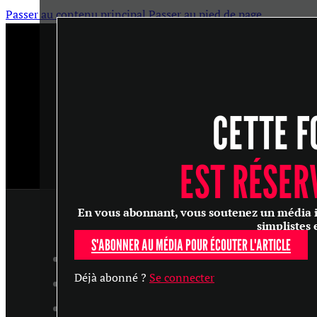
Passer au contenu principal
Passer au pied de page
CETTE F
EST RÉSER
En vous abonnant, vous soutenez un média ind
simplistes 
S'ABONNER AU MÉDIA POUR ÉCOUTER L'ARTICLE
ARTICLES
Déjà abonné ?
Se connecter
MASTERCLASS
ENTRETIENS