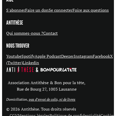
S'abonner
Faire un don
Se connecter
Foire aux questions
ANTITHÈSE
Qui sommes-nous ?
Contact
NOUS TROUVER
Youtube
Spotify
Apple Podcast
Deezer
Instagram
Facebook
X
(Twitter)
Linkedin
Association Antithèse & Bon pour la tête,
Rue de Bourg 27, 1003 Lausanne
Domiciliation,
pas d’envoi de colis, ni de livres
© 2026 Antithèse. Tous droits résevés
CGV
Mentions légales
Politique de confidentialité
Cookies