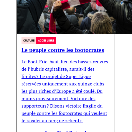
CULTURE
ACCÈS LIBRE
Le peuple contre les footocrates
Le Foot-Fric, haut-lieu des basses œuvres
de l’hubris capitaliste, aurait-il des
limites? Le projet de Super Ligue
réservées uniquement aux quinze clubs
les plus riches d’Europe a été coulé. Du
moins provisoirement. Victoire des
supporteurs? Disons victoire fragile du
peuple contre les footocrates qui veulent
le ravaler au rang de «client».