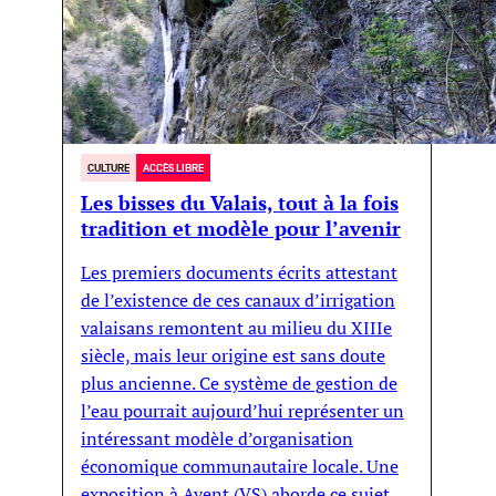
CULTURE
ACCÈS LIBRE
Les bisses du Valais, tout à la fois
tradition et modèle pour l’avenir
Les premiers documents écrits attestant
de l’existence de ces canaux d’irrigation
valaisans remontent au milieu du XIIIe
siècle, mais leur origine est sans doute
plus ancienne. Ce système de gestion de
l’eau pourrait aujourd’hui représenter un
intéressant modèle d’organisation
économique communautaire locale. Une
exposition à Ayent (VS) aborde ce sujet.