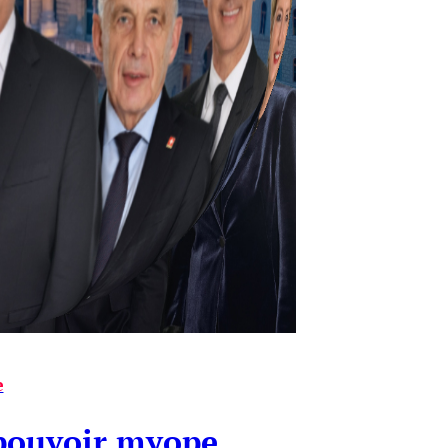
e
 pouvoir myope