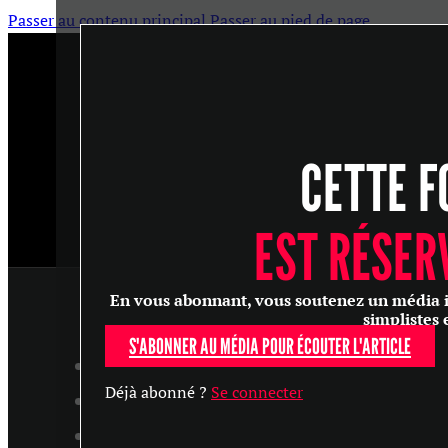
Passer au contenu principal
Passer au pied de page
CETTE F
EST RÉSER
En vous abonnant, vous soutenez un média ind
simplistes 
S'ABONNER AU MÉDIA POUR ÉCOUTER L'ARTICLE
ARTICLES
Déjà abonné ?
Se connecter
MASTERCLASS
ENTRETIENS