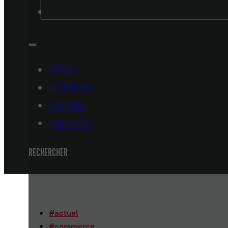
CONFÉRENCES
ARTICLES
MASTERCLASS
ENTRETIENS
CONFÉRENCES
RECHERCHER
#
actuel
#
commerce