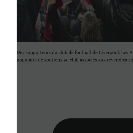
Des supporteurs du club de football de Liverpool. Les A
populaire de soutiens au club associés aux revendicatio