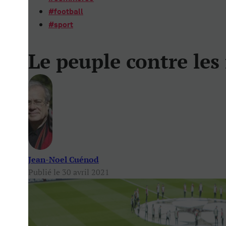
#
football
#
sport
Le peuple contre les
Jean-Noel Cuénod
Publié le 30 avril 2021