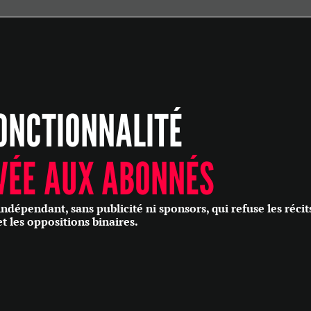
ÉCONOMIE
POLITIQUE
HISTOIRE
SCIENCES & TECHNOLOGIES
ONCTIONNALITÉ
SANTÉ
PHILOSOPHIE
CULTURE
VÉE AUX ABONNÉS
SOCIÉTÉ
épendant, sans publicité ni sponsors, qui refuse les récit
et les oppositions binaires.