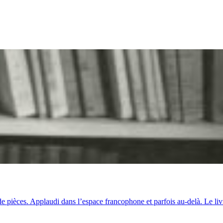
 de pièces. Applaudi dans l’espace francophone et parfois au-delà. Le li