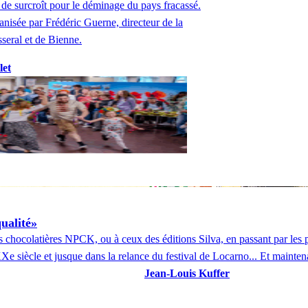
 de surcroît pour le déminage du pays fracassé.
anisée par Frédéric Guerne, directeur de la
seral et de Bienne.
let
ualité»
hocolatières NPCK, ou à ceux des éditions Silva, en passant par les pa
siècle et jusque dans la relance du festival de Locarno... Et maintenan
Jean-Louis Kuffer