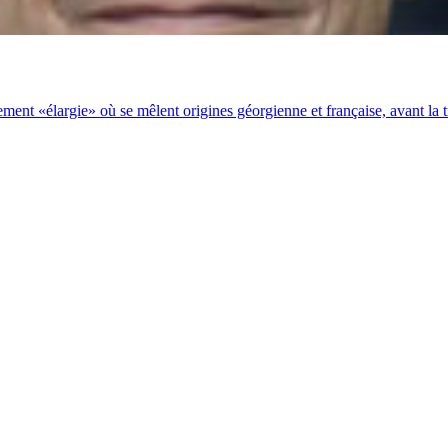
ent «élargie» où se mêlent origines géorgienne et française, avant la t