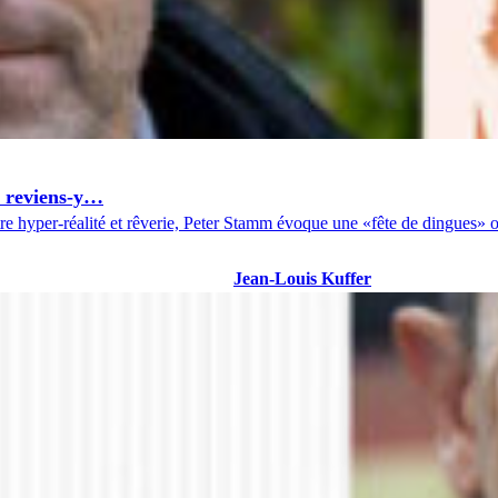
 reviens-y…
e hyper-réalité et rêverie, Peter Stamm évoque une «fête de dingues» où
Jean-Louis Kuffer