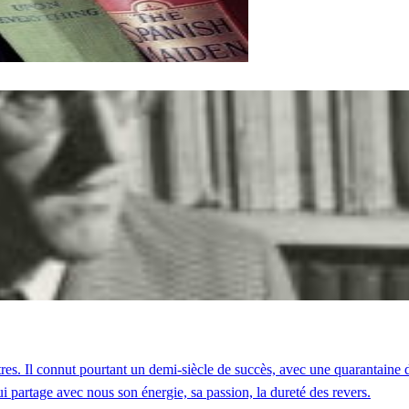
âtres. Il connut pourtant un demi-siècle de succès, avec une quarantaine
i partage avec nous son énergie, sa passion, la dureté des revers.