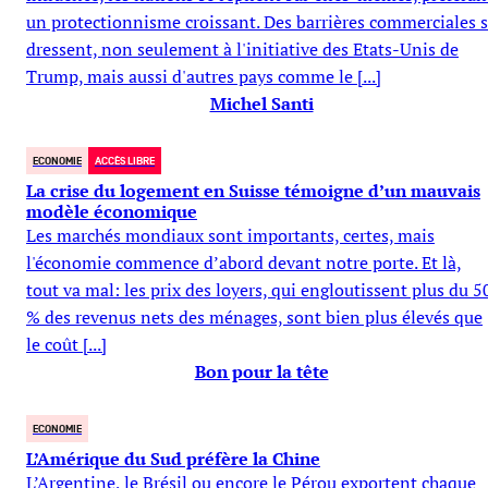
un protectionnisme croissant. Des barrières commerciales 
dressent, non seulement à l'initiative des Etats-Unis de
Trump, mais aussi d'autres pays comme le [...]
Michel Santi
ECONOMIE
ACCÈS LIBRE
La crise du logement en Suisse témoigne d’un mauvais
modèle économique
Les marchés mondiaux sont importants, certes, mais
l'économie commence d’abord devant notre porte. Et là,
tout va mal: les prix des loyers, qui engloutissent plus du 5
% des revenus nets des ménages, sont bien plus élevés que
le coût [...]
Bon pour la tête
ECONOMIE
L’Amérique du Sud préfère la Chine
L’Argentine, le Brésil ou encore le Pérou exportent chaque