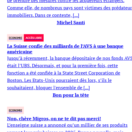
de prendre des mesures contre les acquéreurs étrangers.
Comme elle, de nombreux pays sont victimes des prédateur
immobiliers. Dans ce contexte, [...]
Michel Santi
ECONOMIE
ACCÈS LIBRE
La Suisse confie des milliards de l’AVS à une banque
américaine
Jusqu’à récemment, la banque dépositaire de nos fonds AV
était l’UBS. Désormais, et pour la première fois, cette
fonction a été confiée à la State Street Corporation de
Boston. Les Etats-Unis pourraient dès lors, s’ils le
souhaitaient, bloquer l'ensemble de [...]
Bon pour la tête
ECONOMIE
Non, chère Migros, on ne te dit pas merci!
L’enseigne suisse a annoncé qu’un millier de ses produits