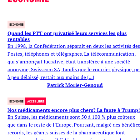
ECONOMIE
Quand les PTT ont privatisé leurs services les plus
rentables
En 1998, la Confédération séparait en deux les activités des
Postes, téléphones et télégraphes. La télécommunication,
qui s’annonçait lucrative, était transférée à une société
anonyme, Swisscom SA, tandis que le courrier physique, pe
à peu délaissé, restait aux mains de [...]
Patrick Morier-Genoud
ECONOMIE
ACCÈS LIBRE
Nos médicaments encore plus chers? La faute à Trump!
En Suisse, les médicaments sont 50 à 100 % plus coûteux
que dans le reste de l’Europe. Pourtant, malgré des bénéfic
records, les géants suisses de la pharmaceutique font