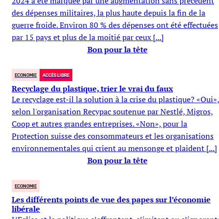
2024 a été marquée par une augmentation sans précédent
des dépenses militaires, la plus haute depuis la fin de la
guerre froide. Environ 80 % des dépenses ont été effectuées
par 15 pays et plus de la moitié par ceux [...]
Bon pour la tête
ECONOMIE
ACCÈS LIBRE
Recyclage du plastique, trier le vrai du faux
Le recyclage est-il la solution à la crise du plastique? «Oui»
selon l'organisation Recypac soutenue par Nestlé, Migros,
Coop et autres grandes entreprises. «Non», pour la
Protection suisse des consommateurs et les organisations
environnementales qui crient au mensonge et plaident [...]
Bon pour la tête
ECONOMIE
Les différents points de vue des papes sur l’économie
libérale