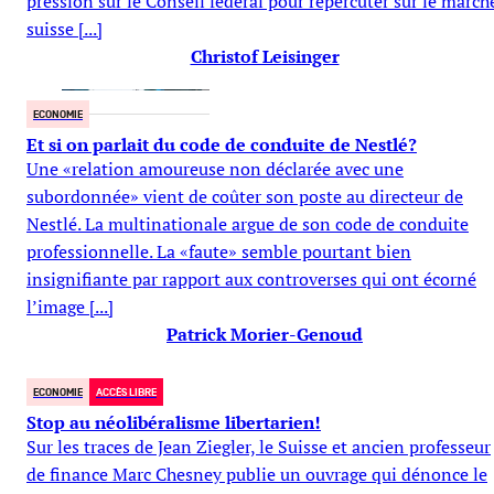
pression sur le Conseil fédéral pour répercuter sur le march
suisse [...]
Christof Leisinger
ECONOMIE
Et si on parlait du code de conduite de Nestlé?
Une «relation amoureuse non déclarée avec une
subordonnée» vient de coûter son poste au directeur de
Nestlé. La multinationale argue de son code de conduite
professionnelle. La «faute» semble pourtant bien
insignifiante par rapport aux controverses qui ont écorné
l’image [...]
Patrick Morier-Genoud
ECONOMIE
ACCÈS LIBRE
Stop au néolibéralisme libertarien!
Sur les traces de Jean Ziegler, le Suisse et ancien professeur
de finance Marc Chesney publie un ouvrage qui dénonce le