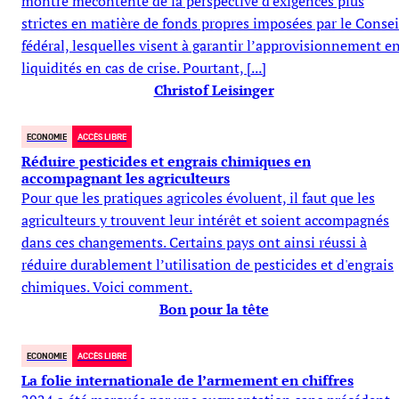
montre mécontente de la perspective d'exigences plus
strictes en matière de fonds propres imposées par le Consei
fédéral, lesquelles visent à garantir l’approvisionnement e
liquidités en cas de crise. Pourtant, [...]
Christof Leisinger
ECONOMIE
ACCÈS LIBRE
Réduire pesticides et engrais chimiques en
accompagnant les agriculteurs
Pour que les pratiques agricoles évoluent, il faut que les
agriculteurs y trouvent leur intérêt et soient accompagnés
dans ces changements. Certains pays ont ainsi réussi à
réduire durablement l’utilisation de pesticides et d'engrais
chimiques. Voici comment.
Bon pour la tête
ECONOMIE
ACCÈS LIBRE
La folie internationale de l’armement en chiffres