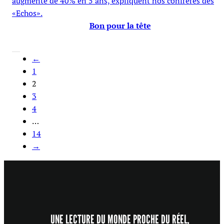
augmenté de 40% en 5 ans, expliquent nos confrères des
«Echos».
Bon pour la tête
←
1
2
3
4
…
14
→
UNE LECTURE DU MONDE PROCHE DU RÉEL,