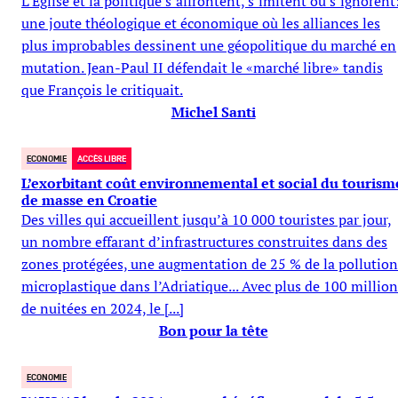
L’Eglise et la politique s’affrontent, s’imitent ou s’ignorent
une joute théologique et économique où les alliances les
plus improbables dessinent une géopolitique du marché en
mutation. Jean-Paul II défendait le «marché libre» tandis
que François le critiquait.
Michel Santi
ECONOMIE
ACCÈS LIBRE
L’exorbitant coût environnemental et social du tourism
de masse en Croatie
Des villes qui accueillent jusqu’à 10 000 touristes par jour,
un nombre effarant d’infrastructures construites dans des
zones protégées, une augmentation de 25 % de la pollution
microplastique dans l’Adriatique... Avec plus de 100 million
de nuitées en 2024, le [...]
Bon pour la tête
ECONOMIE