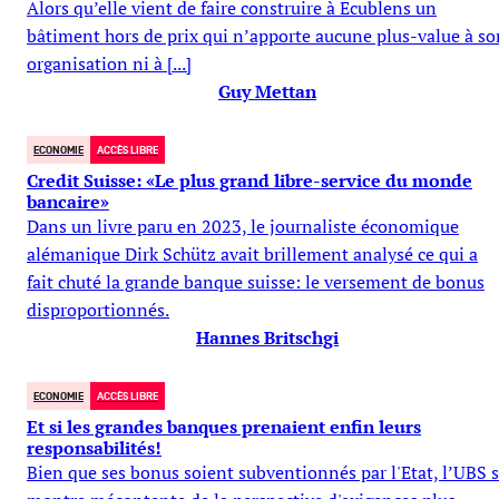
Alors qu’elle vient de faire construire à Ecublens un
bâtiment hors de prix qui n’apporte aucune plus-value à so
organisation ni à [...]
Guy Mettan
ECONOMIE
ACCÈS LIBRE
Credit Suisse: «Le plus grand libre-service du monde
bancaire»
Dans un livre paru en 2023, le journaliste économique
alémanique Dirk Schütz avait brillement analysé ce qui a
fait chuté la grande banque suisse: le versement de bonus
disproportionnés.
Hannes Britschgi
ECONOMIE
ACCÈS LIBRE
Et si les grandes banques prenaient enfin leurs
responsabilités!
Bien que ses bonus soient subventionnés par l'Etat, l’UBS 