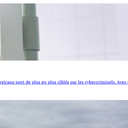
gicaux sont de plus en plus ciblés par les cybercriminels. Avec