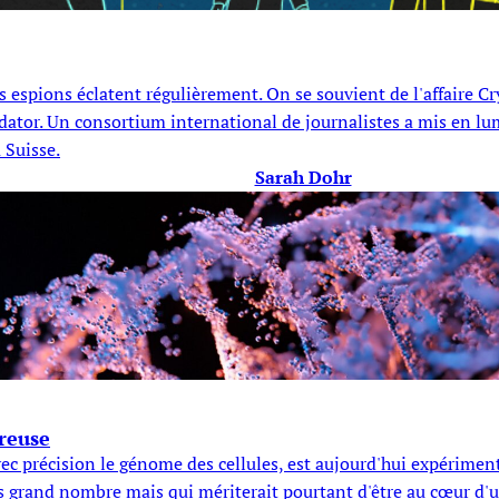
s espions éclatent régulièrement. On se souvient de l'affaire C
edator. Un consortium international de journalistes a mis en lum
 Suisse.
Sarah Dohr
reuse
c précision le génome des cellules, est aujourd'hui expériment
us grand nombre mais qui mériterait pourtant d'être au cœur d'u