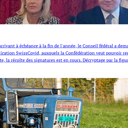
arrivant à échéance à la fin de l'année, le Conseil fédéral a de
pplication SwissCovid, auxquels la Confédération veut pouvoir re
, la récolte des signatures est en cours. Décryptage par la figu