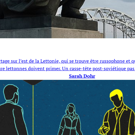
ge sur l’est de la Lettonie, qui se trouve être russophone et qu
ture lettonnes doivent primer. Un casse-tête post-soviétique pas
Sarah Dohr