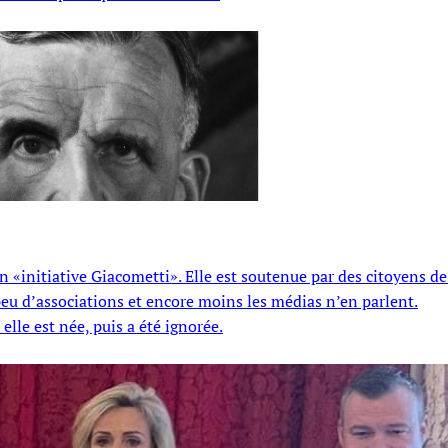
 en «initiative Giacometti». Elle est soutenue par des citoyens de
eu d’associations et encore moins les médias n’en parlent.
elle est née, puis a été ignorée.