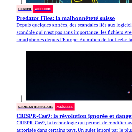
ECONOMIE
ACCÈS LIBRE
Predator Files: la malhonnêteté suisse
Depuis quelques années, des scandales liés aux logiciel
scandale qui n'est pas sans importance: les fichiers Pr
smartphones depuis l'Europe. Au milieu de tout cela: la
SCIENCES & TECHNOLOGIES
ACCÈS LIBRE
CRISPR-Cas9: la révolution ignorée et dange
CRISPR-Cas9, la technologie qui permet de modifier ave
autorisée dans certains pays. Un sujet ignoré par le pl