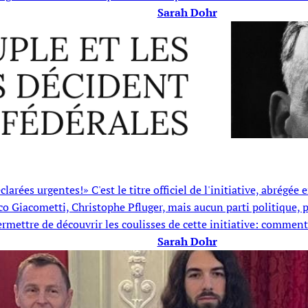
Sarah Dohr
larées urgentes!» C'est le titre officiel de l'initiative, abrégée
 Giacometti, Christophe Pfluger, mais aucun parti politique, p
rmettre de découvrir les coulisses de cette initiative: comment 
Sarah Dohr