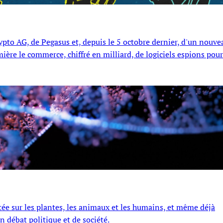
rypto AG, de Pegasus et, depuis le 5 octobre dernier, d'un nouve
ière le commerce, chiffré en milliard, de logiciels espions pour
ée sur les plantes, les animaux et les humains, et même déjà
n débat politique et de société.