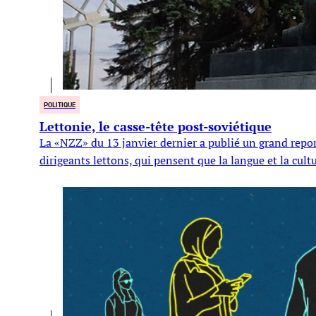
POLITIQUE
Lettonie, le casse-tête post-soviétique
La «NZZ» du 13 janvier dernier a publié un grand reporta
dirigeants lettons, qui pensent que la langue et la cul