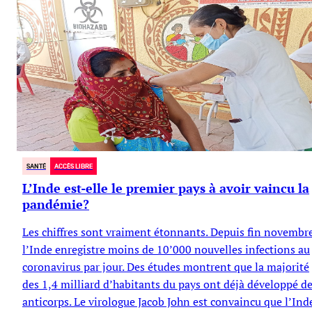
Guy Mettan
SANTÉ
ACCÈS LIBRE
L’Inde est-elle le premier pays à avoir vaincu la
pandémie?
Les chiffres sont vraiment étonnants. Depuis fin novembr
l’Inde enregistre moins de 10’000 nouvelles infections au
coronavirus par jour. Des études montrent que la majorité
des 1,4 milliard d’habitants du pays ont déjà développé d
anticorps. Le virologue Jacob John est convaincu que l’Ind