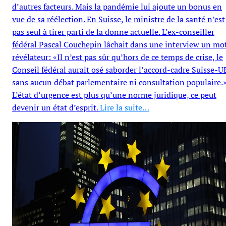
d’autres facteurs. Mais la pandémie lui ajoute un bonus en
vue de sa réélection. En Suisse, le ministre de la santé n’est
pas seul à tirer parti de la donne actuelle. L’ex-conseiller
fédéral Pascal Couchepin lâchait dans une interview un mo
révélateur: «Il n’est pas sûr qu’hors de ce temps de crise, le
Conseil fédéral aurait osé saborder l’accord-cadre Suisse-U
sans aucun débat parlementaire ni consultation populaire.
L’état d’urgence est plus qu’une norme juridique, ce peut
devenir un état d’esprit.
Lire la suite…