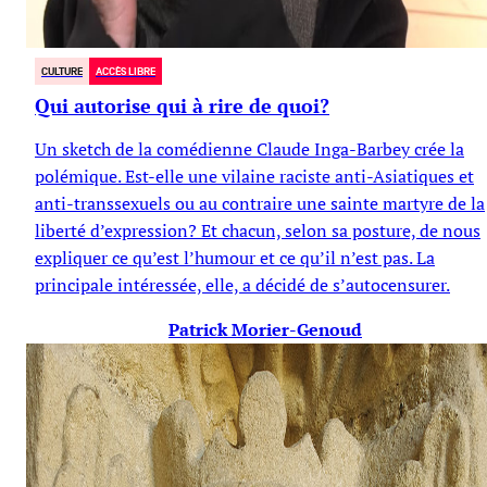
CULTURE
ACCÈS LIBRE
Qui autorise qui à rire de quoi?
Un sketch de la comédienne Claude Inga-Barbey crée la
polémique. Est-elle une vilaine raciste anti-Asiatiques et
anti-transsexuels ou au contraire une sainte martyre de la
liberté d’expression? Et chacun, selon sa posture, de nous
expliquer ce qu’est l’humour et ce qu’il n’est pas. La
principale intéressée, elle, a décidé de s’autocensurer.
Patrick Morier-Genoud