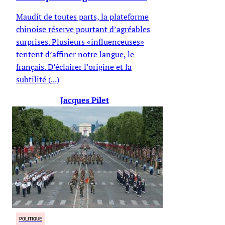
Maudit de toutes parts, la plateforme
chinoise réserve pourtant d’agréables
surprises. Plusieurs «influenceuses»
tentent d’affiner notre langue, le
français. D’éclairer l’origine et la
subtilité (...)
Jacques Pilet
POLITIQUE