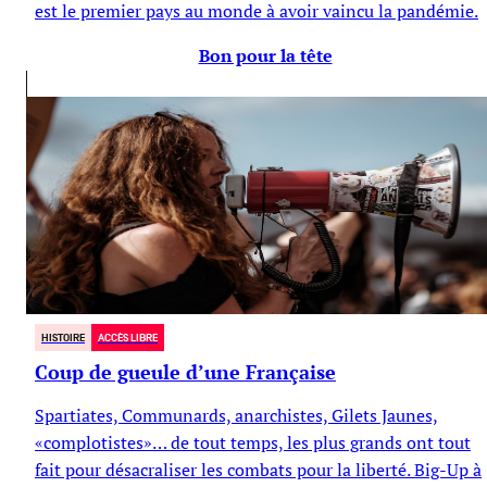
est le premier pays au monde à avoir vaincu la pandémie.
Bon pour la tête
HISTOIRE
ACCÈS LIBRE
Coup de gueule d’une Française
Spartiates, Communards, anarchistes, Gilets Jaunes,
«complotistes»… de tout temps, les plus grands ont tout
fait pour désacraliser les combats pour la liberté. Big-Up à