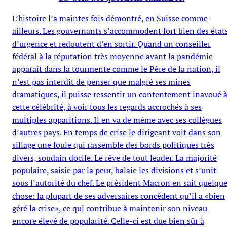
L’histoire l’a maintes fois démontré, en Suisse comme
ailleurs. Les gouvernants s’accommodent fort bien des état
d’urgence et redoutent d’en sortir. Quand un conseiller
fédéral à la réputation très moyenne avant la pandémie
apparaît dans la tourmente comme le Père de la nation, il
n’est pas interdit de penser que malgré ses mines
dramatiques, il puisse ressentir un contentement inavoué 
cette célébrité, à voir tous les regards accrochés à ses
multiples apparitions. Il en va de même avec ses collègues
d’autres pays. En temps de crise le dirigeant voit dans son
sillage une foule qui rassemble des bords politiques très
divers, soudain docile. Le rêve de tout leader. La majorité
populaire, saisie par la peur, balaie les divisions et s’unit
sous l’autorité du chef. Le président Macron en sait quelqu
chose: la plupart de ses adversaires concèdent qu’il a «bien
géré la crise», ce qui contribue à maintenir son niveau
encore élevé de popularité. Celle-ci est due bien sûr à