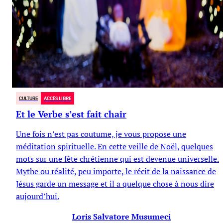
CULTURE
ACCÈS LIBRE
Et le Verbe s’est fait chair
Une fois n’est pas coutume, je vous propose une
méditation spirituelle. En cette veille de Noël, quelques
mots sur une fête chrétienne qui est devenue universelle.
Mythe ou réalité, peu importe, le récit de la naissance de
Jésus garde un message et il a quelque chose à nous dire
aujourd’hui.
Loris Salvatore Musumeci