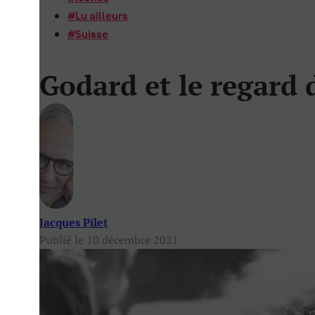
#
Lu ailleurs
#
Suisse
Godard et le regard 
Jacques Pilet
Publié le 10 décembre 2021