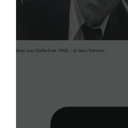
Jean-Luc Godard en 1968. – © Gary Stevens