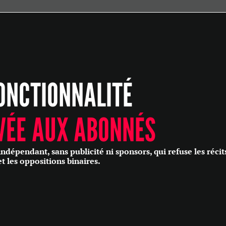
ÉCONOMIE
POLITIQUE
HISTOIRE
SCIENCES & TECHNOLOGIES
ONCTIONNALITÉ
SANTÉ
PHILOSOPHIE
CULTURE
VÉE AUX ABONNÉS
SOCIÉTÉ
épendant, sans publicité ni sponsors, qui refuse les récit
et les oppositions binaires.