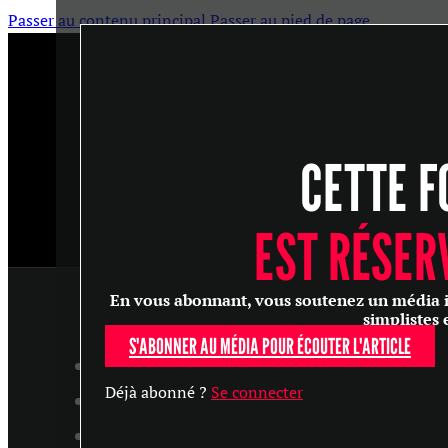
Passer au contenu principal
Passer au pied de page
CETTE F
EST RÉSER
En vous abonnant, vous soutenez un média ind
simplistes 
S'ABONNER AU MÉDIA POUR ÉCOUTER L'ARTICLE
ARTICLES
Déjà abonné ?
Se connecter
MASTERCLASS
ENTRETIENS