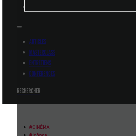
CONFÉRENCES
ARTICLES
MASTERCLASS
ENTRETIENS
CONFÉRENCES
RECHERCHER
#
CINÉMA
#
icônes