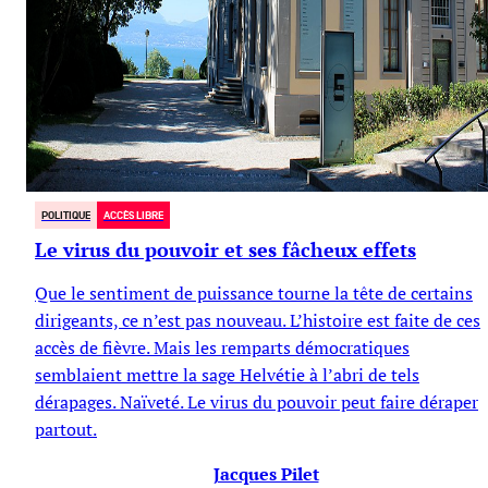
POLITIQUE
ACCÈS LIBRE
Le virus du pouvoir et ses fâcheux effets
Que le sentiment de puissance tourne la tête de certains
dirigeants, ce n’est pas nouveau. L’histoire est faite de ces
accès de fièvre. Mais les remparts démocratiques
semblaient mettre la sage Helvétie à l’abri de tels
dérapages. Naïveté. Le virus du pouvoir peut faire déraper
partout.
Jacques Pilet