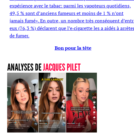
expérience avec le tabac: parmi les vapoteurs quotidiens,
49,5 % sont d’anciens fumeurs et moins de 1 % n’ont
jamais fumé». En outre, un nombre très conséquent d’entr
eux (76,3 %) déclarent que l’e‐cigarette les a aidés à arrête
de fumer.
Bon pour la tête
ANALYSES DE
JACQUES PILET