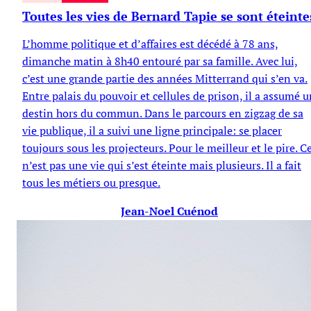
Toutes les vies de Bernard Tapie se sont éteinte
L’homme politique et d’affaires est décédé à 78 ans,
dimanche matin à 8h40 entouré par sa famille. Avec lui,
c’est une grande partie des années Mitterrand qui s’en va.
Entre palais du pouvoir et cellules de prison, il a assumé 
destin hors du commun. Dans le parcours en zigzag de sa
vie publique, il a suivi une ligne principale: se placer
toujours sous les projecteurs. Pour le meilleur et le pire. C
n’est pas une vie qui s’est éteinte mais plusieurs. Il a fait
tous les métiers ou presque.
Jean-Noel Cuénod