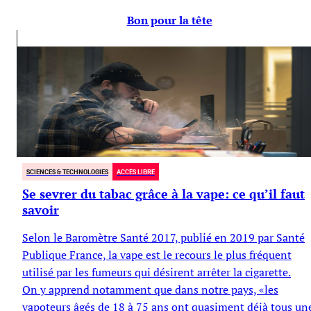
Bon pour la tête
SCIENCES & TECHNOLOGIES
ACCÈS LIBRE
Se sevrer du tabac grâce à la vape: ce qu’il faut
savoir
Selon le Baromètre Santé 2017, publié en 2019 par Santé
Publique France, la vape est le recours le plus fréquent
utilisé par les fumeurs qui désirent arrêter la cigarette.
On y apprend notamment que dans notre pays, «les
vapoteurs âgés de 18 à 75 ans ont quasiment déjà tous un