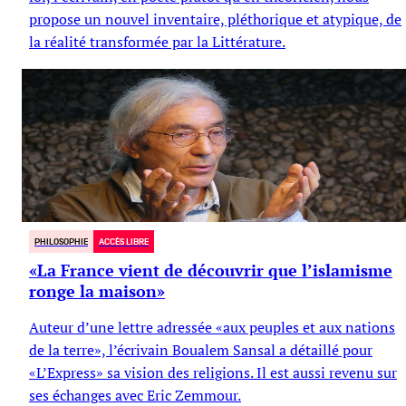
propose un nouvel inventaire, pléthorique et atypique, de
la réalité transformée par la Littérature.
Jean-Louis Kuffer
PHILOSOPHIE
ACCÈS LIBRE
«La France vient de découvrir que l’islamisme
ronge la maison»
Auteur d’une lettre adressée «aux peuples et aux nations
de la terre», l’écrivain Boualem Sansal a détaillé pour
«L’Express» sa vision des religions. Il est aussi revenu sur
ses échanges avec Eric Zemmour.