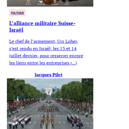
POLITIQUE
L’alliance militaire Suisse-
Israël
Le chef de l’armement, Urs Loher,
s’est rendu en Israël, les 13 et 14
juillet dernier, pour resserrer encore
les liens entre les entreprises (...)
Jacques Pilet