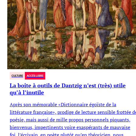
CULTURE
ACCÈS LIBRE
La boîte à outils de Dantzig n’est (très) utile
qu’à l’inutile
Après son mémorable «Dictionnaire égoïste de la
littérature française», prodige de lecture sensible frottée d
poésie, mais aussi de mille propos personnels piquants,
bienvenus, impertinents voire exaspérants de mauvaise
foi, l’écrivain, en poète plutôt qu’en théoricien, nous