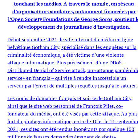
touchant les médias. A travers le monde, un réseau
d’organisations similaires, notamment financées par
l’Open Society Foundations de George Soros, soutient l
développement du journalisme d’investigation.
Début septembre 2021, le site internet du média en ligne
helvétique Gotham City, spécialisé dans les enquêtes sur la
criminalité économique, a été victime d’une violente
attaque informatique. Plus précisément d’une DDoS –
Distributed Denial of Service attack, ou «attaque par déni d
service» en français – qui vise à rendre inaccessible un
serveur par l’envoi de multiples requêtes jusqu’à le saturer.
Les noms de domaines français et suisse de Gotham City,
ainsi que le site web personnel de François Pilet, co-
fondateur du média, ont été visés par cette attaque. Au plus
fort du piratage informatique, entre le 10 et le 11 septembr
2021, ces sites ont été rendus inopérants par quelque 100
millions de fausses demandes émanant de «bots»