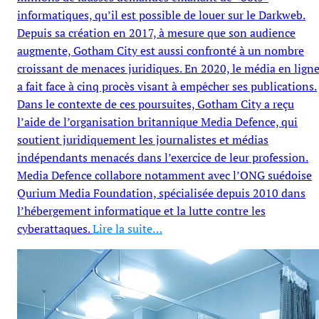
informatiques, qu’il est possible de louer sur le Darkweb.
Depuis sa création en 2017, à mesure que son audience
augmente, Gotham City est aussi confronté à un nombre
croissant de menaces juridiques. En 2020, le média en lign
a fait face à cinq procès visant à empêcher ses publications.
Dans le contexte de ces poursuites, Gotham City a reçu
l’aide de l’organisation britannique Media Defence, qui
soutient juridiquement les journalistes et médias
indépendants menacés dans l’exercice de leur profession.
Media Defence collabore notamment avec l’ONG suédoise
Qurium Media Foundation, spécialisée depuis 2010 dans
l’hébergement informatique et la lutte contre les
cyberattaques.
Lire la suite…