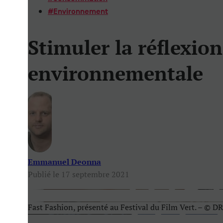
#
Environnement
Stimuler la réflexion
environnementale
Emmanuel Deonna
Publié le 17 septembre 2021
Fast Fashion, présenté au Festival du Film Vert. – © DR