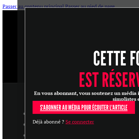
Passer au contenu principal
Passer au pied de page
CETTE F
EST RÉSER
En vous abonnant, vous soutenez un média ind
simplistes 
S'ABONNER AU MÉDIA POUR ÉCOUTER L'ARTICLE
ARTICLES
Déjà abonné ?
Se connecter
MASTERCLASS
ENTRETIENS