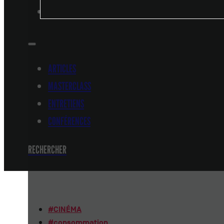
CONFÉRENCES
ARTICLES
MASTERCLASS
ENTRETIENS
CONFÉRENCES
RECHERCHER
#
CINÉMA
#
consommation