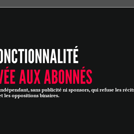
ÉCONOMIE
POLITIQUE
HISTOIRE
SCIENCES & TECHNOLOGIES
ONCTIONNALITÉ
SANTÉ
PHILOSOPHIE
CULTURE
VÉE AUX ABONNÉS
SOCIÉTÉ
épendant, sans publicité ni sponsors, qui refuse les récit
et les oppositions binaires.