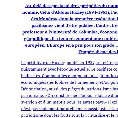
Au-delà des spectaculaires péripéties du mome
nommé. Celui d’Aldous Huxley (1894-1963), l’a
des Mondes», dont la première traduction 
pacifisme» vient d’être publiée. L’autre, très
professeur à l’université de Columbia, économi
géopolitique. Il a tenu récemment une confére
européen. L’Europe en a pris pour son grade
l’impérialisme des 
Le petit livre de Huxley, publié en 1937, se réfère 
puissamment avec l’époque actuelle. Ce pacifiste co
bellicistes. Comment les manipulateurs agitent les 
économiques (les lobbies de l’armement) et/ou polit
Dénonciation, aussi, des pièges du nationalisme br
patriotisme: «On constate que l’amour idolâtre d’
aversion et d’un mépris pour les autres pays.» Il ex
n’est pas seulement naturelle mais aussi juste. «L’ar
patriotisme dont les fruits sont la vantardise et le m