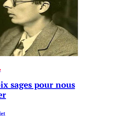
e
oix sages pour nous
er
let