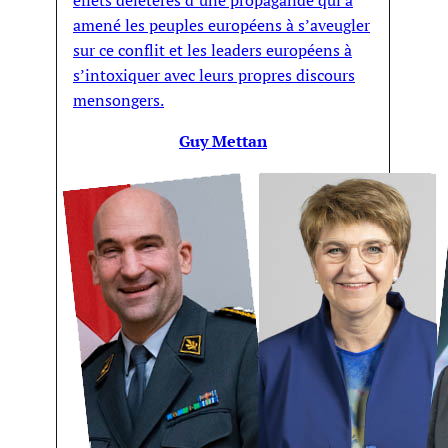
effets délétères d’une propagande qui a
amené les peuples européens à s’aveugler
sur ce conflit et les leaders européens à
s’intoxiquer avec leurs propres discours
mensongers.
Guy Mettan