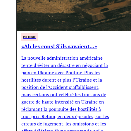
POLITIQUE
«Ah les cons! S’ils savaient…»
La nouvelle administration américaine
tente d’éviter un désastre en négociant la
paix en Ukraine avec Poutine. Plus les
hostilités durent et plus l’Ukraine et la
position de l’Occident s’affaiblissent,
mais certains ont célébré les trois ans de
guerre de haute intensité en Ukraine en
réclamant la poursuite des hostilités à
tout prix. Retour, en deux épisodes, sur les
erreurs de jugement, les omissions et les