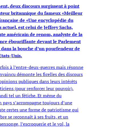
nt, deux discours surgissent à point
uteur britannique du fameux «Meilleur
française de «Une encyclopédie du
 actuel, est celui de Jeffrey Sachs,
ste américain de renom, analyste de la
nce ébouriffante devant le Parlement
… dans la bouche d’un pourfendeur de
Etats-Unis.
parfois à l’entre-deux-guerres mais résonne
nvaincu démonte les ficelles des discours
opinions publiques dans leurs intérêts
iciens (pour renforcer leur pouvoir).
andi tel un fétiche. Et même du
un pays s’accompagne toujours d’une
iste certes une forme de patriotisme qui
bre se reconnaît à ses fruits, et un
ensonge, l’escroquerie et le vol, la