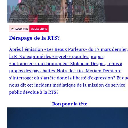
PHILOSOPHIE
ACCÈS LIBRE
Dérapage de la RTS?
Après l’émission «Les Beaux Parleurs» du 17 mars dernier,
la RTS a exprimé des «regrets» pour les propos
«outranciers» du chroniqueur Slobodan Despot, tenus à
propos des pays baltes. Notre lectrice Myriam Demierre
s’interroge: où s’arrête donc la liberté d’expression? Et qu
nous dit cet incident médiatique de la mission de service
public dévolue à la RTS?
Bon pour la tête