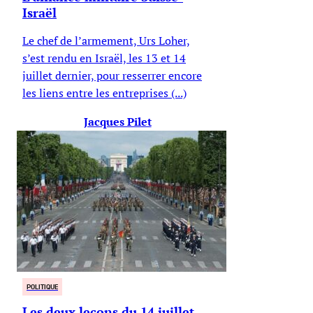
Israël
Le chef de l’armement, Urs Loher,
s’est rendu en Israël, les 13 et 14
juillet dernier, pour resserrer encore
les liens entre les entreprises (...)
Jacques Pilet
POLITIQUE
Les deux leçons du 14 juillet