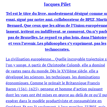
Jacques Pilet
Tel est le titre du livre, modestement désigné comme u
essai, signé par notre ami, collaborateur de BPLT, Marti
Bernard. Que ceux que les aléas de l’Union européenn
lassent, irritent ou indiffèrent, se rassurent. On n’y parl
pas de Bruxelles. Le regard va plus loin, dans l’histoire
et vers l’avenir. Les philosophes s’y expriment, pas les
technocrates.
La civilisation européenne… Quelle incroyable trajectoire s
l’on y songe. A partir de Christophe Colomb, elle a dominé
de vastes pans du monde. Dès le XVIIème siècle, elle a
développé les sciences, les techniques, les dominations
économiques. Comme le prônait le Britannique Francis
Bacon (1561-1625), penseur et homme d’action puissant
dont les vues ont été mises en œuvre au-delà de ce qu’il pu
espérer dans le modèle productiviste et consumériste en
Occident. Et pas là seulement. A leur manière, l’URSS, puis