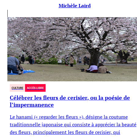
Michèle Laird
CULTURE
ACCÈS LIBRE
Célébrer les fleurs de cerisier, ou la poésie de
l’impermanence
Le hanami (« regarder les fleurs »), désigne la coutume
traditionnelle japonaise qui consiste à apprécier la beauté
des fleurs, principalement les fleurs de cerisier, qui