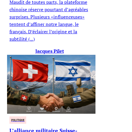
Maudit de toutes parts, la plateforme
chinoise réserve pourtant d’agréables
surprises. Plusieurs «influenceuses»
tentent d’affiner notre langue, le
français. D’éclairer l’origine et la
subtilité (...)
Jacques Pilet
POLITIQUE
L’alliance militaire Suisse-