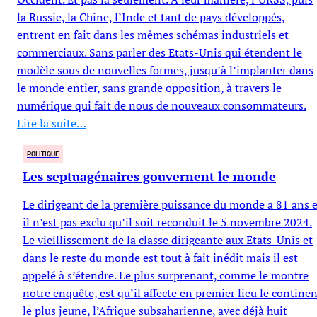
la Russie, la Chine, l’Inde et tant de pays développés,
entrent en fait dans les mêmes schémas industriels et
commerciaux. Sans parler des Etats-Unis qui étendent le
modèle sous de nouvelles formes, jusqu’à l’implanter dans
le monde entier, sans grande opposition, à travers le
numérique qui fait de nous de nouveaux consommateurs.
Lire la suite…
POLITIQUE
Les septuagénaires gouvernent le monde
Le dirigeant de la première puissance du monde a 81 ans e
il n’est pas exclu qu’il soit reconduit le 5 novembre 2024.
Le vieillissement de la classe dirigeante aux Etats-Unis et
dans le reste du monde est tout à fait inédit mais il est
appelé à s’étendre. Le plus surprenant, comme le montre
notre enquête, est qu’il affecte en premier lieu le contine
le plus jeune, l’Afrique subsaharienne, avec déjà huit