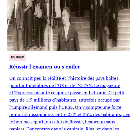
POLITIQUE
Réussir l’examen ou s’exiler
On connaît peu la réalité et l’histoire des pays baltes,
pourtant membres de l’UE et de l’OTAN. Le magazine
«L’Express» raconte ce qui se passe en Lettonie. Ce petit
pays de 1,9 millions d’habitants, autrefois occupé par
l’Empire allemand puis l’URSS. On y compte une forte
minorité russophone: entre 25% et 35% des habitants, av
le bon passeport, ou celui de Russie, beaucoup sans
papiers. Concentrés dans la capitale, Riga, et dans les