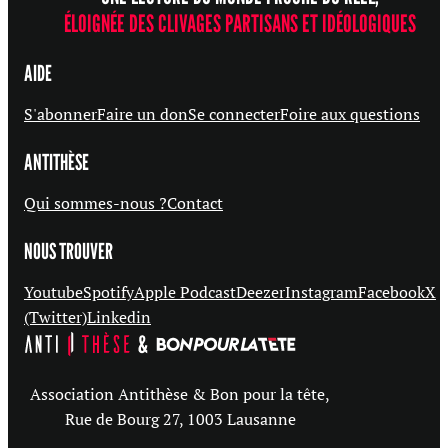
ÉLOIGNÉE DES CLIVAGES PARTISANS ET IDÉOLOGIQUES
AIDE
S'abonner
Faire un don
Se connecter
Foire aux questions
ANTITHÈSE
Qui sommes-nous ?
Contact
NOUS TROUVER
Youtube
Spotify
Apple Podcast
Deezer
Instagram
Facebook
X
(Twitter)
Linkedin
Association Antithèse & Bon pour la tête,
Rue de Bourg 27, 1003 Lausanne