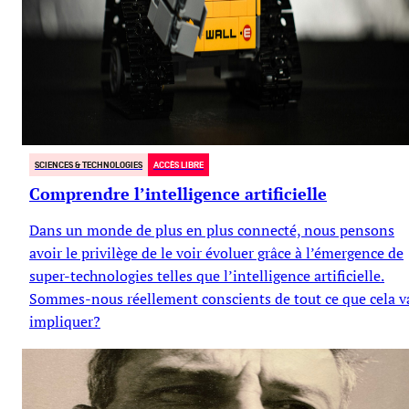
SCIENCES & TECHNOLOGIES
ACCÈS LIBRE
Comprendre l’intelligence artificielle
Dans un monde de plus en plus connecté, nous pensons
avoir le privilège de le voir évoluer grâce à l’émergence de
super-technologies telles que l’intelligence artificielle.
Sommes-nous réellement conscients de tout ce que cela v
impliquer?
Vanessa Horisberger