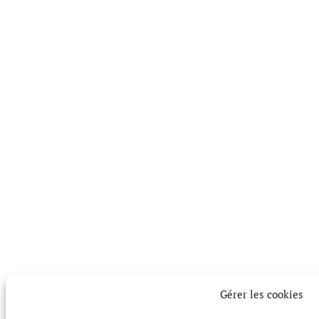
Gérer les cookies