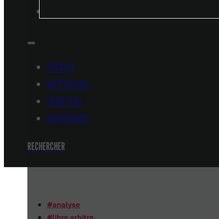
CONFÉRENCES
ARTICLES
MASTERCLASS
ENTRETIENS
CONFÉRENCES
RECHERCHER
#
analyse
#
libre arbitre