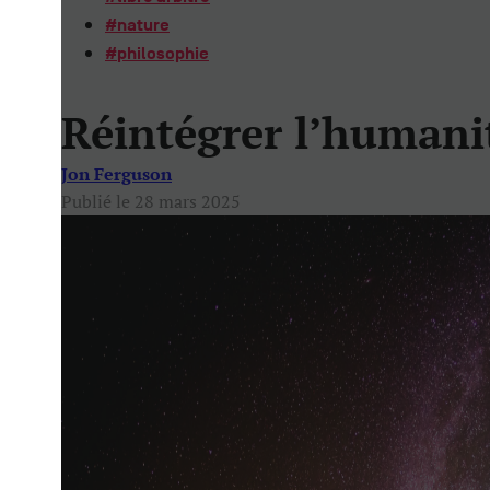
#
nature
#
philosophie
Réintégrer l’humanit
Jon Ferguson
Publié le 28 mars 2025