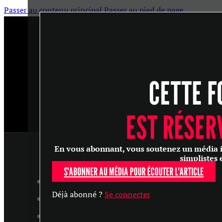
Passer au contenu principal
Passer au pied de page
CETTE F
EST RÉSER
En vous abonnant, vous soutenez un média ind
simplistes 
S'ABONNER AU MÉDIA POUR ÉCOUTER L'ARTICLE
ARTICLES
Déjà abonné ?
Se connecter
MASTERCLASS
ENTRETIENS