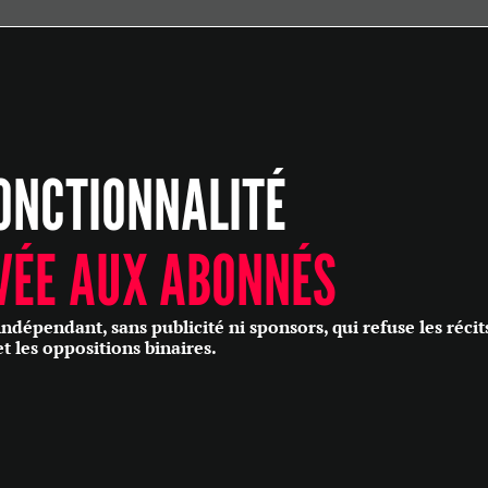
ÉCONOMIE
POLITIQUE
HISTOIRE
SCIENCES & TECHNOLOGIES
ONCTIONNALITÉ
SANTÉ
PHILOSOPHIE
CULTURE
VÉE AUX ABONNÉS
SOCIÉTÉ
épendant, sans publicité ni sponsors, qui refuse les récit
et les oppositions binaires.