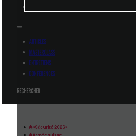
CONFÉRENCES
ARTICLES
MASTERCLASS
ENTRETIENS
CONFÉRENCES
RECHERCHER
#
«Sécurité 2026»
#
Armée suisse