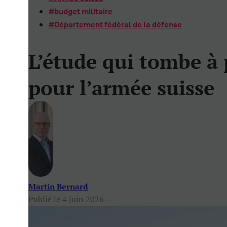
#
budget militaire
#
Département fédéral de la défense
L’étude qui tombe 
pour l’armée suisse
Martin Bernard
Publié le 4 juin 2026