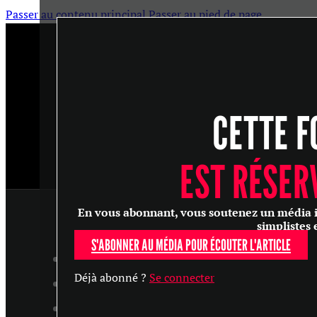
Passer au contenu principal
Passer au pied de page
CETTE F
EST RÉSER
En vous abonnant, vous soutenez un média ind
simplistes 
S'ABONNER AU MÉDIA POUR ÉCOUTER L'ARTICLE
ARTICLES
Déjà abonné ?
Se connecter
MASTERCLASS
ENTRETIENS