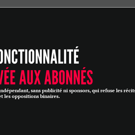
ÉCONOMIE
POLITIQUE
HISTOIRE
SCIENCES & TECHNOLOGIES
ONCTIONNALITÉ
SANTÉ
PHILOSOPHIE
CULTURE
VÉE AUX ABONNÉS
SOCIÉTÉ
épendant, sans publicité ni sponsors, qui refuse les récit
et les oppositions binaires.