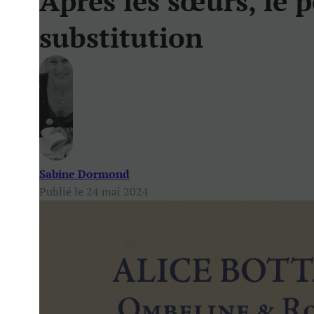
Après les sœurs, le p
substitution
Sabine Dormond
Publié le 24 mai 2024