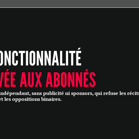
ÉCONOMIE
POLITIQUE
HISTOIRE
SCIENCES & TECHNOLOGIES
ONCTIONNALITÉ
SANTÉ
PHILOSOPHIE
CULTURE
VÉE AUX ABONNÉS
SOCIÉTÉ
épendant, sans publicité ni sponsors, qui refuse les récit
et les oppositions binaires.