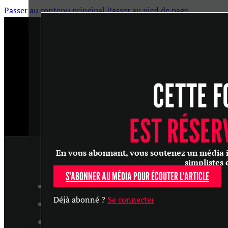
Passer au contenu principal
Passer au pied de page
CETTE F
EST RÉSER
En vous abonnant, vous soutenez un média ind
simplistes 
S'ABONNER AU MÉDIA POUR ÉCOUTER L'ARTICLE
ARTICLES
Déjà abonné ?
Se connecter
MASTERCLASS
ENTRETIENS