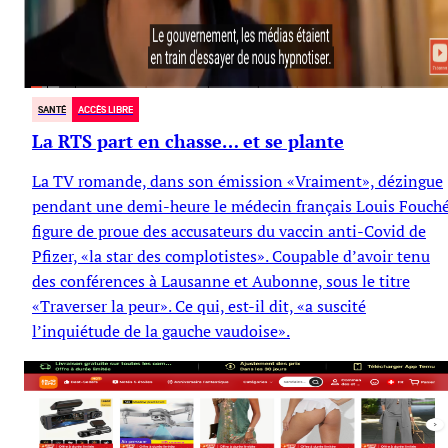
SANTÉ
ACCÈS LIBRE
La RTS part en chasse… et se plante
La TV romande, dans son émission «Vraiment», dézingue
pendant une demi-heure le médecin français Louis Fouché
figure de proue des accusateurs du vaccin anti-Covid de
Pfizer, «la star des complotistes». Coupable d’avoir tenu
des conférences à Lausanne et Aubonne, sous le titre
«Traverser la peur». Ce qui, est-il dit, «a suscité
l’inquiétude de la gauche vaudoise».
Jacques Pilet