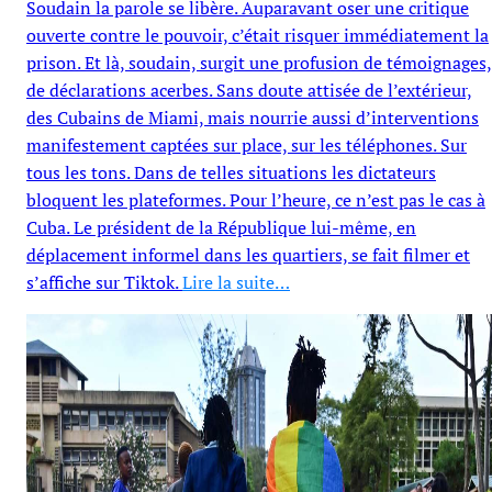
Soudain la parole se libère. Auparavant oser une critique
ouverte contre le pouvoir, c’était risquer immédiatement la
prison. Et là, soudain, surgit une profusion de témoignages,
de déclarations acerbes. Sans doute attisée de l’extérieur,
des Cubains de Miami, mais nourrie aussi d’interventions
manifestement captées sur place, sur les téléphones. Sur
tous les tons. Dans de telles situations les dictateurs
bloquent les plateformes. Pour l’heure, ce n’est pas le cas à
Cuba. Le président de la République lui-même, en
déplacement informel dans les quartiers, se fait filmer et
s’affiche sur Tiktok.
Lire la suite…