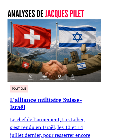
ANALYSES DE
JACQUES PILET
POLITIQUE
L’alliance militaire Suisse-
Israël
Le chef de l’armement, Urs Loher,
s’est rendu en Israël, les 13 et 14
juillet dernier, pour resserrer encore