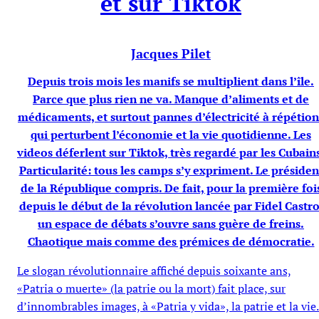
et sur Tiktok
Jacques Pilet
Depuis trois mois les manifs se multiplient dans l’île.
Parce que plus rien ne va. Manque d’aliments et de
médicaments, et surtout pannes d’électricité à répétion
qui perturbent l’économie et la vie quotidienne. Les
videos déferlent sur Tiktok, très regardé par les Cubain
Particularité: tous les camps s’y expriment. Le présiden
de la République compris. De fait, pour la première foi
depuis le début de la révolution lancée par Fidel Castro
un espace de débats s’ouvre sans guère de freins.
Chaotique mais comme des prémices de démocratie.
Le slogan révolutionnaire affiché depuis soixante ans,
«Patria o muerte» (la patrie ou la mort) fait place, sur
d’innombrables images, à «Patria y vida», la patrie et la vie.