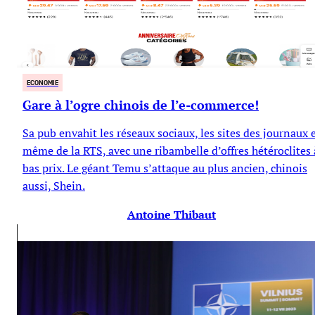
ECONOMIE
Gare à l’ogre chinois de l’e-commerce!
Sa pub envahit les réseaux sociaux, les sites des journaux 
même de la RTS, avec une ribambelle d’offres hétéroclites 
bas prix. Le géant Temu s’attaque au plus ancien, chinois
aussi, Shein.
Antoine Thibaut