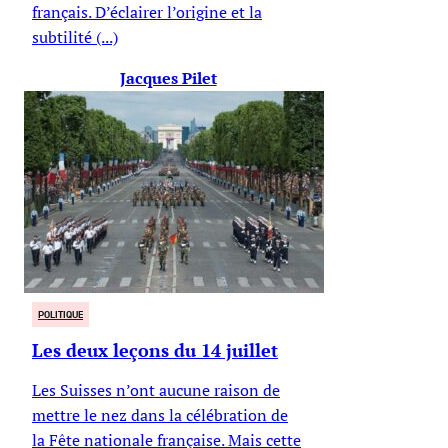
français. D’éclairer l’origine et la
subtilité (...)
Jacques Pilet
POLITIQUE
Les deux leçons du 14 juillet
Les Suisses n’ont aucune raison de
mettre le nez dans la célébration de
la Fête nationale française. Mais cette