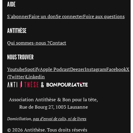
AIDE
S'abonner
Faire un don
Se connecter
Foire aux questions
ANTITHÈSE
Qui sommes-nous ?
Contact
NOUS TROUVER
Youtube
Spotify
Apple Podcast
Deezer
Instagram
Facebook
X
(Twitter)
Linkedin
Association Antithèse & Bon pour la tête,
Rue de Bourg 27, 1003 Lausanne
Domiciliation,
pas d’envoi de colis, ni de livres
© 2026 Antithèse. Tous droits résevés