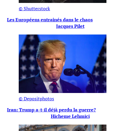
© Shutterstock
Les Européens entraînés dans le chaos
Jacques Pilet
© Depositphotos
Iran: Trump a-t-il déjà perdu la guerre?
Hicheme Lehmici