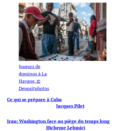
Joueurs de
dominos à La
Havane. ©
Depositphotos
Ce qui se prépare à Cuba
Jacques Pilet
Iran: Washington face au piège du temps long
Hicheme Lehmici