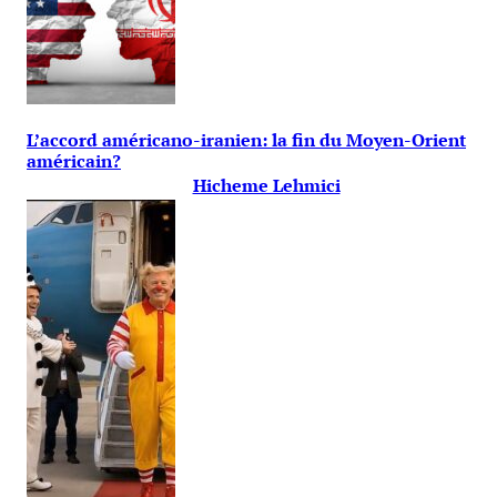
L’accord américano-iranien: la fin du Moyen-Orient
américain?
Hicheme Lehmici