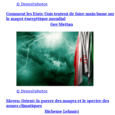
© Depositphotos
Comment les Etats-Unis tentent de faire main basse sur
le magot énergétique mondial
Guy Mettan
© Depositphotos
Moyen-Orient: la guerre des nuages et le spectre des
armes climatiques
Hicheme Lehmici