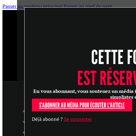
Passer au contenu principal
Passer au pied de page
CETTE F
EST RÉSER
En vous abonnant, vous soutenez un média ind
simplistes 
S'ABONNER AU MÉDIA POUR ÉCOUTER L'ARTICLE
ARTICLES
Déjà abonné ?
Se connecter
MASTERCLASS
ENTRETIENS