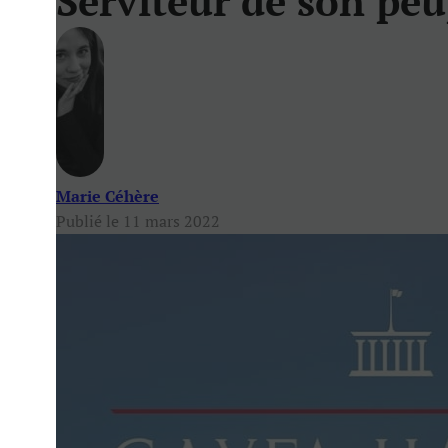
Serviteur de son peu
Marie Céhère
Publié le 11 mars 2022