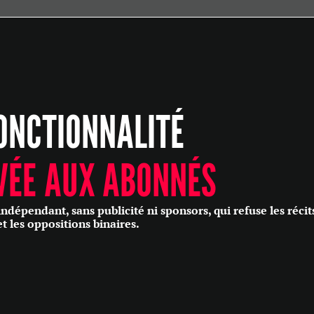
ÉCONOMIE
POLITIQUE
HISTOIRE
SCIENCES & TECHNOLOGIES
ONCTIONNALITÉ
SANTÉ
PHILOSOPHIE
CULTURE
VÉE AUX ABONNÉS
SOCIÉTÉ
épendant, sans publicité ni sponsors, qui refuse les récit
et les oppositions binaires.