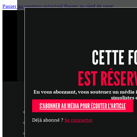
Passer au contenu principal
Passer au pied de page
CETTE F
EST RÉSER
En vous abonnant, vous soutenez un média ind
simplistes 
S'ABONNER AU MÉDIA POUR ÉCOUTER L'ARTICLE
ARTICLES
Déjà abonné ?
Se connecter
MASTERCLASS
ENTRETIENS