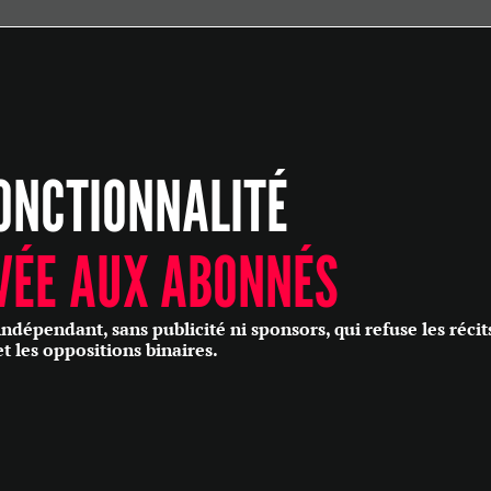
ÉCONOMIE
POLITIQUE
HISTOIRE
SCIENCES & TECHNOLOGIES
ONCTIONNALITÉ
SANTÉ
PHILOSOPHIE
CULTURE
VÉE AUX ABONNÉS
SOCIÉTÉ
épendant, sans publicité ni sponsors, qui refuse les récit
et les oppositions binaires.