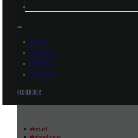
CONFÉRENCES
ARTICLES
MASTERCLASS
ENTRETIENS
CONFÉRENCES
RECHERCHER
#
actuel
#
géopolitique