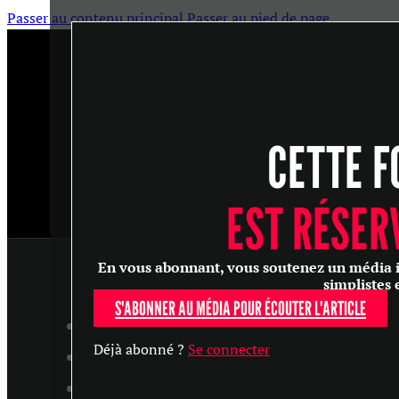
Passer au contenu principal
Passer au pied de page
CETTE F
EST RÉSER
En vous abonnant, vous soutenez un média ind
simplistes 
S'ABONNER AU MÉDIA POUR ÉCOUTER L'ARTICLE
ARTICLES
Déjà abonné ?
Se connecter
MASTERCLASS
ENTRETIENS