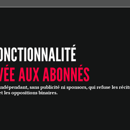
ÉCONOMIE
POLITIQUE
HISTOIRE
SCIENCES & TECHNOLOGIES
ONCTIONNALITÉ
SANTÉ
PHILOSOPHIE
CULTURE
VÉE AUX ABONNÉS
SOCIÉTÉ
épendant, sans publicité ni sponsors, qui refuse les récit
et les oppositions binaires.