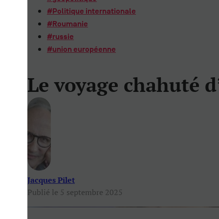
#
Politique internationale
#
Roumanie
#
russie
#
union européenne
Le voyage chahuté d
Jacques Pilet
Publié le 5 septembre 2025