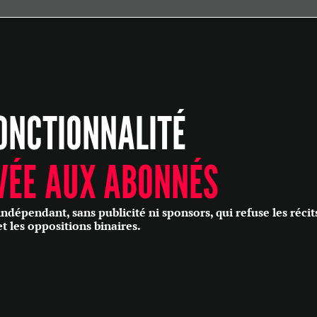
ÉCONOMIE
POLITIQUE
HISTOIRE
SCIENCES & TECHNOLOGIES
ONCTIONNALITÉ
SANTÉ
PHILOSOPHIE
CULTURE
VÉE AUX ABONNÉS
SOCIÉTÉ
épendant, sans publicité ni sponsors, qui refuse les récit
et les oppositions binaires.