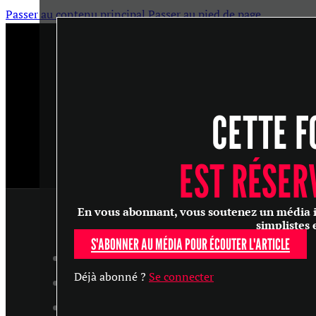
Passer au contenu principal
Passer au pied de page
CETTE F
EST RÉSER
En vous abonnant, vous soutenez un média ind
simplistes 
S'ABONNER AU MÉDIA POUR ÉCOUTER L'ARTICLE
ARTICLES
Déjà abonné ?
Se connecter
MASTERCLASS
ENTRETIENS