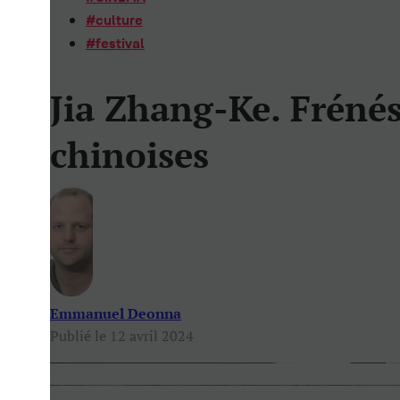
#
culture
#
festival
Jia Zhang-Ke. Frénés
chinoises
Emmanuel Deonna
Publié le 12 avril 2024