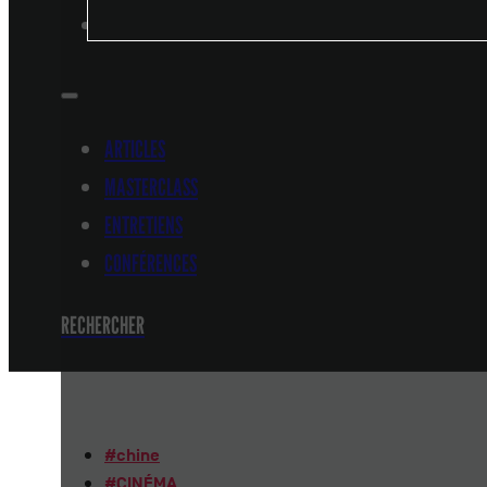
CONFÉRENCES
ARTICLES
MASTERCLASS
ENTRETIENS
CONFÉRENCES
RECHERCHER
#
chine
#
CINÉMA