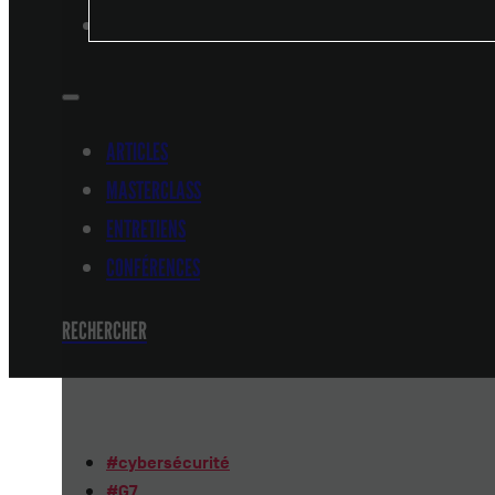
CONFÉRENCES
ARTICLES
MASTERCLASS
ENTRETIENS
CONFÉRENCES
RECHERCHER
#
cybersécurité
#
G7