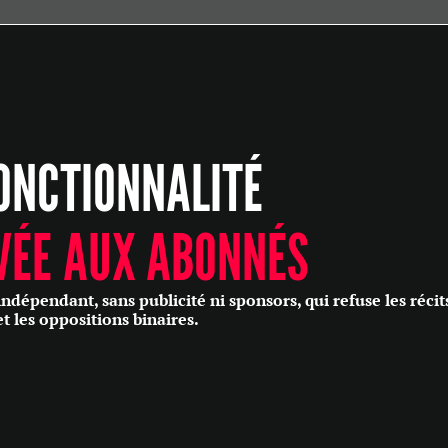
ÉCONOMIE
POLITIQUE
HISTOIRE
SCIENCES & TECHNOLOGIES
ONCTIONNALITÉ
SANTÉ
PHILOSOPHIE
CULTURE
VÉE AUX ABONNÉS
SOCIÉTÉ
épendant, sans publicité ni sponsors, qui refuse les récit
et les oppositions binaires.