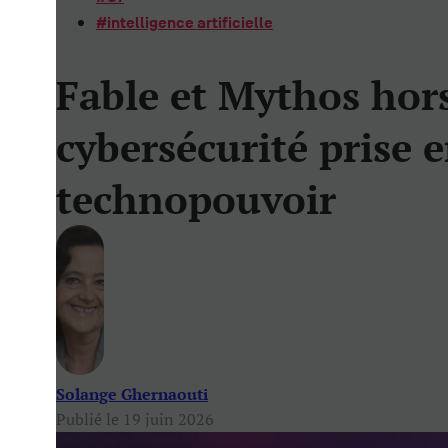
#
intelligence artificielle
Fable et Mythos hors
cybersécurité prise e
technopouvoir
Solange Ghernaouti
Publié le 19 juin 2026