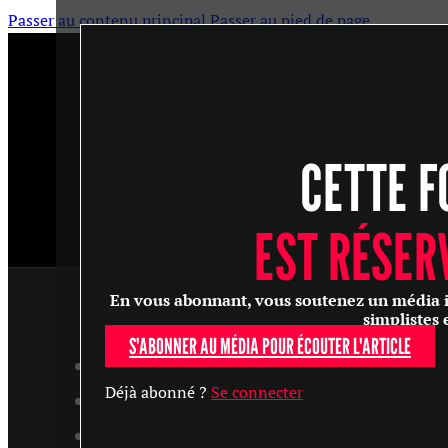
Passer au contenu principal
Passer au pied de page
CETTE F
EST RÉSER
En vous abonnant, vous soutenez un média ind
simplistes 
S'ABONNER AU MÉDIA POUR ÉCOUTER L'ARTICLE
ARTICLES
Déjà abonné ?
Se connecter
MASTERCLASS
ENTRETIENS