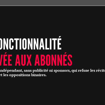
ÉCONOMIE
POLITIQUE
HISTOIRE
SCIENCES & TECHNOLOGIES
ONCTIONNALITÉ
SANTÉ
PHILOSOPHIE
CULTURE
VÉE AUX ABONNÉS
SOCIÉTÉ
épendant, sans publicité ni sponsors, qui refuse les récit
et les oppositions binaires.