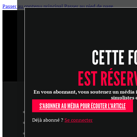
Passer au contenu principal
Passer au pied de page
CETTE F
EST RÉSER
En vous abonnant, vous soutenez un média ind
simplistes 
S'ABONNER AU MÉDIA POUR ÉCOUTER L'ARTICLE
ARTICLES
Déjà abonné ?
Se connecter
MASTERCLASS
ENTRETIENS