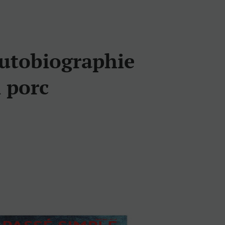
autobiographie
n porc