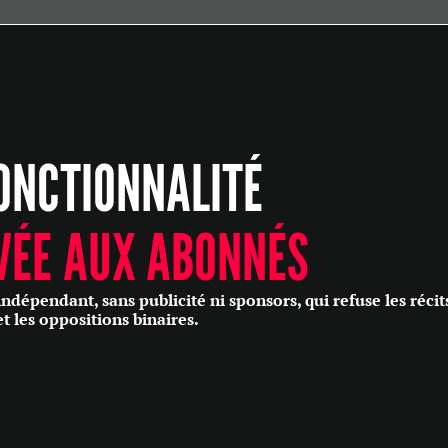
ÉCONOMIE
POLITIQUE
HISTOIRE
SCIENCES & TECHNOLOGIES
ONCTIONNALITÉ
SANTÉ
PHILOSOPHIE
CULTURE
VÉE AUX ABONNÉS
SOCIÉTÉ
épendant, sans publicité ni sponsors, qui refuse les récit
et les oppositions binaires.