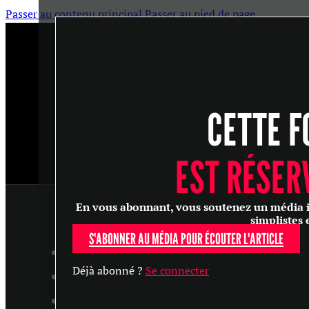
Passer au contenu principal
Passer au pied de page
CETTE F
EST RÉSER
En vous abonnant, vous soutenez un média ind
simplistes 
S'ABONNER AU MÉDIA POUR ÉCOUTER L'ARTICLE
ARTICLES
Déjà abonné ?
Se connecter
MASTERCLASS
ENTRETIENS