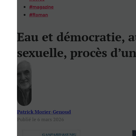
#
magazine
#
Roman
Eau et démocratie, 
sexuelle, procès d’u
Patrick Morier-Genoud
Publié le 6 mars 2026