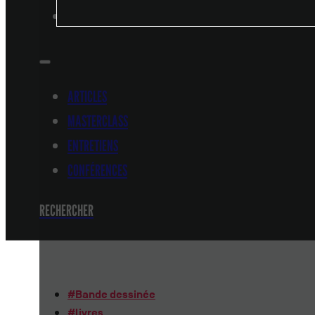
CONFÉRENCES
ARTICLES
MASTERCLASS
ENTRETIENS
CONFÉRENCES
RECHERCHER
#
Bande dessinée
#
livres