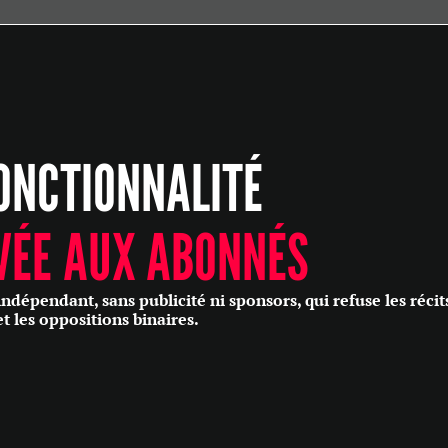
ÉCONOMIE
POLITIQUE
HISTOIRE
SCIENCES & TECHNOLOGIES
ONCTIONNALITÉ
SANTÉ
PHILOSOPHIE
CULTURE
VÉE AUX ABONNÉS
SOCIÉTÉ
épendant, sans publicité ni sponsors, qui refuse les récit
et les oppositions binaires.