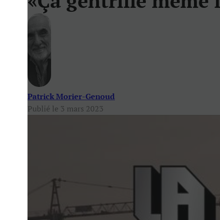
«Ça gentrifie même l
Patrick Morier-Genoud
Publié le 3 mars 2023