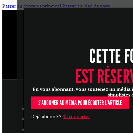
Passer au contenu principal
Passer au pied de page
CETTE F
EST RÉSER
En vous abonnant, vous soutenez un média ind
simplistes 
S'ABONNER AU MÉDIA POUR ÉCOUTER L'ARTICLE
ARTICLES
Déjà abonné ?
Se connecter
MASTERCLASS
ENTRETIENS