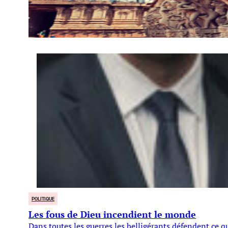
POLITIQUE
Les fous de Dieu incendient le monde
Dans toutes les guerres les belligérants défendent ce qu