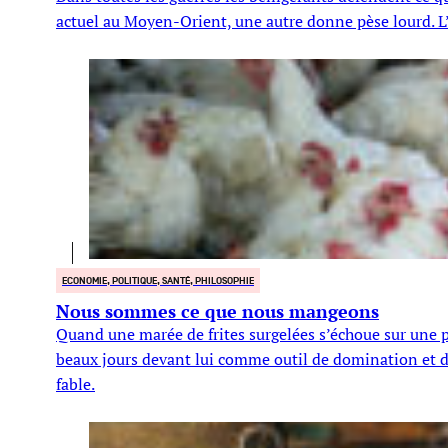
actuel au Moyen-Orient, une autre donne pèse lourd. L’e
ECONOMIE, POLITIQUE, SANTÉ, PHILOSOPHIE
Nous sommes ce que nous mangeons
Quand une marée de frites surgelées s’échoue sur une pl
beaux jours devant lui comme outil de domination et d
fable.