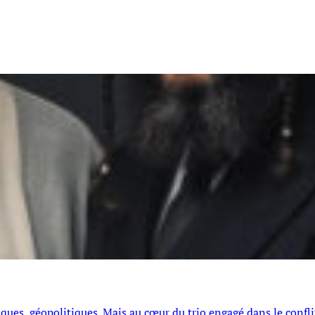
iques, géopolitiques. Mais au cœur du trio engagé dans le confli