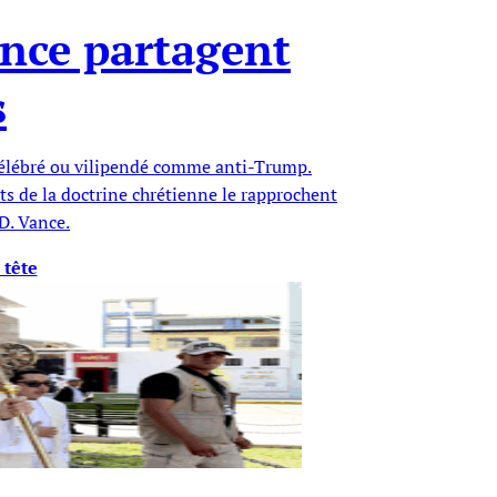
ance partagent
s
 célébré ou vilipendé comme anti-Trump.
cts de la doctrine chrétienne le rapprochent
D. Vance.
 tête