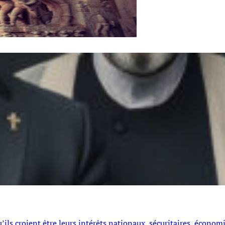
’ils croient être leurs intérêts nationaux, sécuritaires, économ