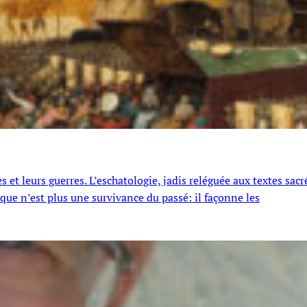
et leurs guerres. L’eschatologie, jadis reléguée aux textes sacr
e n’est plus une survivance du passé: il façonne les