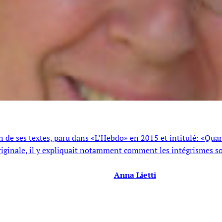
e ses textes, paru dans «L’Hebdo» en 2015 et intitulé: «Quand 
 originale, il y expliquait notamment comment les intégrismes s
Anna Lietti