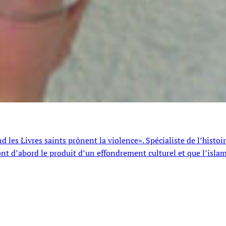
les Livres saints prônent la violence». Spécialiste de l’histoi
ont d’abord le produit d’un effondrement culturel et que l’isla