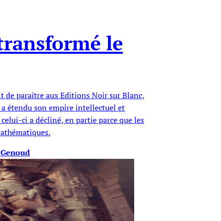
transformé le
t de paraître aux Editions Noir sur Blanc,
 a étendu son empire intellectuel et
elui-ci a décliné, en partie parce que les
mathématiques.
r-Genoud