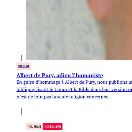
CULTURE
Albert de Pury, adieu l’humaniste
En guise d’hommage à Albert de Pury, nous publions un d
biblique, lisant le Coran et la Bible dans leur version
n’est de loin pas la seule religion concernée.
POLITIQUE
ACCÈS LIBRE