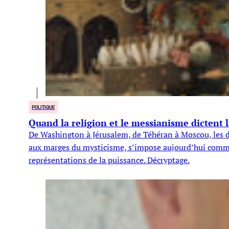
POLITIQUE
Quand la religion et le messianisme dictent 
De Washington à Jérusalem, de Téhéran à Moscou, les dir
aux marges du mysticisme, s’impose aujourd’hui comme 
représentations de la puissance. Décryptage.