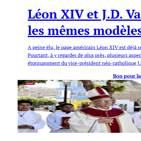
Léon XIV et J.D. V
les mêmes modèle
A peine élu, le pape américain Léon XIV est déjà
Pourtant, à y regarder de plus près, plusieurs aspe
étonnamment du vice-président néo-catholique J.
Bon pour la