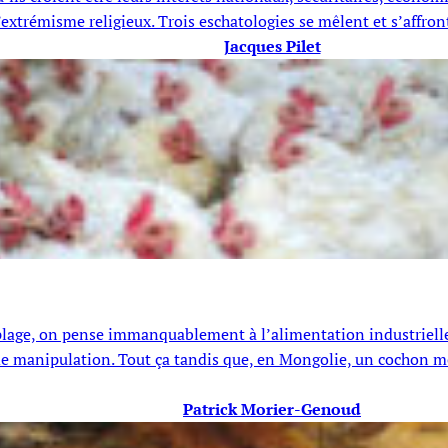
xtrémisme religieux. Trois eschatologies se mêlent et s’affront
Jacques Pilet
age, on pense immanquablement à l’alimentation industrielle, et
e manipulation. Tout ça tandis que, en Mongolie, un cochon mè
Patrick Morier-Genoud