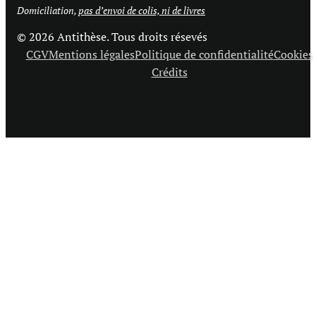
Domiciliation,
pas d’envoi de colis, ni de livres
© 2026 Antithèse. Tous droits résevés
CGV
Mentions légales
Politique de confidentialité
Cookies
Crédits