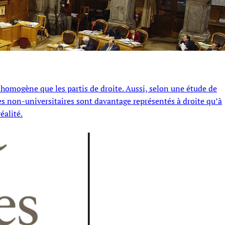
homogène que les partis de droite. Aussi, selon une étude de
 les non-universitaires sont davantage représentés à droite qu’à
éalité.