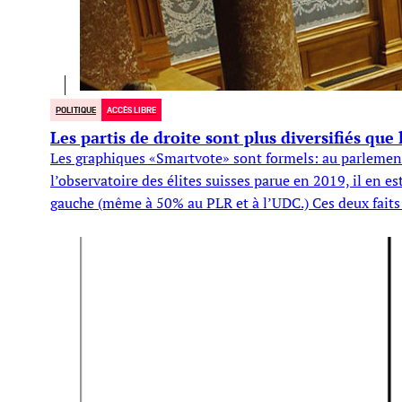
POLITIQUE
ACCÈS LIBRE
Les partis de droite sont plus diversifiés que
Les graphiques «Smartvote» sont formels: au parlement 
l’observatoire des élites suisses parue en 2019, il en 
gauche (même à 50% au PLR et à l’UDC.) Ces deux faits i