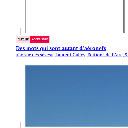
CULTURE
ACCÈS LIBRE
Des mots qui sont autant d’aéronefs
«Le suc des sèves», Laurent Galley, Editions de l’Aire, 9