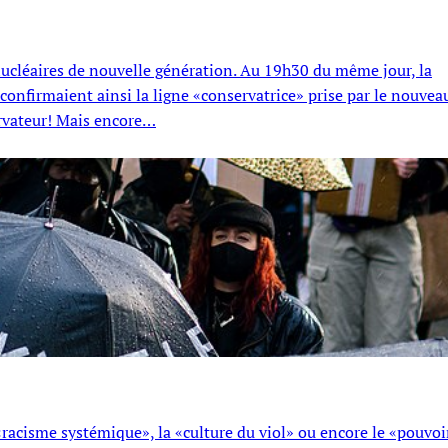
s nucléaires de nouvelle génération. Au 19h30 du même jour, la
confirmaient ainsi la ligne «conservatrice» prise par le nouvea
ervateur! Mais encore…
racisme systémique», la «culture du viol» ou encore le «pouvoi