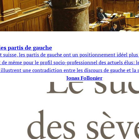
 les partis de gauche
suisse, les partis de gauche ont un positionnement idéel plus 
est de même pour le profil socio-professionnel des actuels élus:
llustrent une contradiction entre les discours de gauche et la r
Jonas Follonier