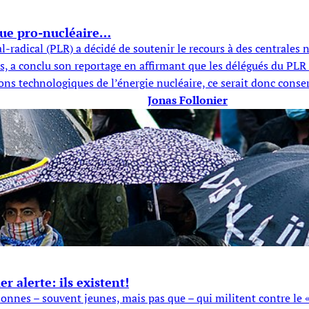
que pro-nucléaire…
ral-radical (PLR) a décidé de soutenir le recours à des centrale
s, a conclu son reportage en affirmant que les délégués du PLR 
ions technologiques de l’énergie nucléaire, ce serait donc cons
Jonas Follonier
r alerte: ils existent!
onnes – souvent jeunes, mais pas que – qui militent contre le «