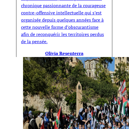
chronique passionnante de la courageuse
contre-offensive intellectuelle qui s’est
organisée depuis quelques années face à
cette nouvelle forme d’obscurantisme
afin de reconquérir les territoires perdus
de la pensée.
Olivia Resenterra