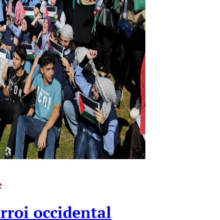
e
arroi occidental