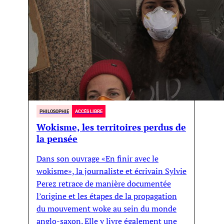
PHILOSOPHIE
ACCÈS LIBRE
Wokisme, les territoires perdus de
la pensée
Dans son ouvrage «En finir avec le
wokisme», la journaliste et écrivain Sylvie
Perez retrace de manière documentée
l’origine et les étapes de la propagation
du mouvement woke au sein du monde
anglo-saxon. Elle y livre également une