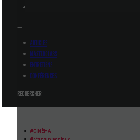
CONFÉRENCES
ARTICLES
MASTERCLASS
ENTRETIENS
CONFÉRENCES
RECHERCHER
#
CINÉMA
#
réseaux sociaux