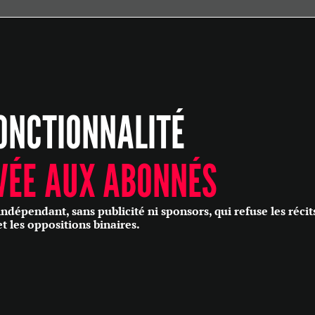
ÉCONOMIE
POLITIQUE
HISTOIRE
SCIENCES & TECHNOLOGIES
ONCTIONNALITÉ
SANTÉ
PHILOSOPHIE
CULTURE
VÉE AUX ABONNÉS
SOCIÉTÉ
épendant, sans publicité ni sponsors, qui refuse les récit
et les oppositions binaires.