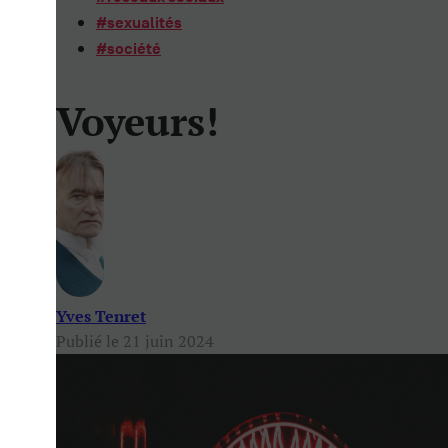
#
sexualités
#
société
Voyeurs!
Yves Tenret
Publié le 21 juin 2024