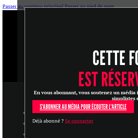
Passer au contenu principal
Passer au pied de page
CETTE F
EST RÉSER
En vous abonnant, vous soutenez un média ind
simplistes 
S'ABONNER AU MÉDIA POUR ÉCOUTER L'ARTICLE
ARTICLES
Déjà abonné ?
Se connecter
MASTERCLASS
ENTRETIENS