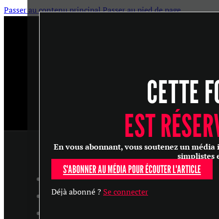
Passer au contenu principal
Passer au pied de page
CETTE F
EST RÉSER
En vous abonnant, vous soutenez un média ind
simplistes 
S'ABONNER AU MÉDIA POUR ÉCOUTER L'ARTICLE
ARTICLES
Déjà abonné ?
Se connecter
MASTERCLASS
ENTRETIENS