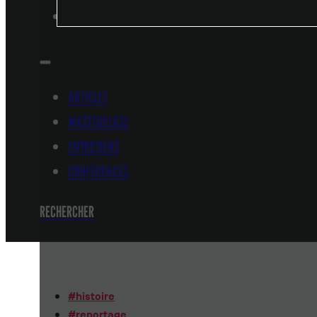
CONFÉRENCES
ARTICLES
MASTERCLASS
ENTRETIENS
CONFÉRENCES
RECHERCHER
#
histoire
#
reportage