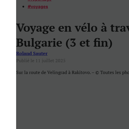
#
voyages
Voyage en vélo à tra
Bulgarie (3 et fin)
Roland Sauter
Publié le 11 juillet 2025
Sur la route de Velingrad à Rakitovo. – © Toutes les p