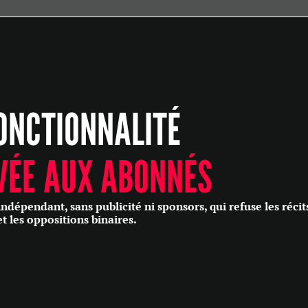
ÉCONOMIE
POLITIQUE
HISTOIRE
SCIENCES & TECHNOLOGIES
ONCTIONNALITÉ
SANTÉ
PHILOSOPHIE
CULTURE
VÉE AUX ABONNÉS
SOCIÉTÉ
épendant, sans publicité ni sponsors, qui refuse les récit
et les oppositions binaires.