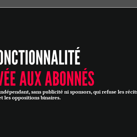
ÉCONOMIE
POLITIQUE
HISTOIRE
SCIENCES & TECHNOLOGIES
ONCTIONNALITÉ
SANTÉ
PHILOSOPHIE
CULTURE
VÉE AUX ABONNÉS
SOCIÉTÉ
épendant, sans publicité ni sponsors, qui refuse les récit
et les oppositions binaires.