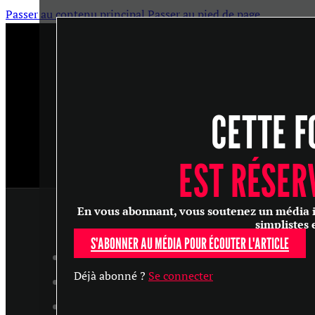
Passer au contenu principal
Passer au pied de page
CETTE F
EST RÉSER
En vous abonnant, vous soutenez un média ind
simplistes 
S'ABONNER AU MÉDIA POUR ÉCOUTER L'ARTICLE
ARTICLES
Déjà abonné ?
Se connecter
MASTERCLASS
ENTRETIENS