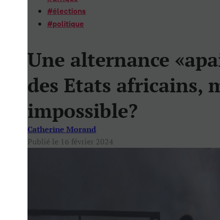
#
élections
#
politique
Une alternance «apai
des Etats africains, 
impossible?
Catherine Morand
Publié le 16 février 2024