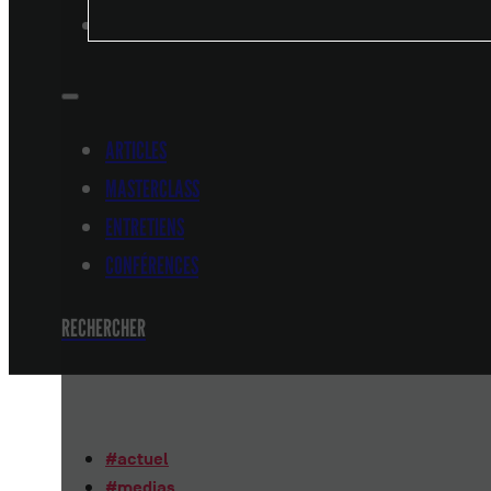
CONFÉRENCES
ARTICLES
MASTERCLASS
ENTRETIENS
CONFÉRENCES
RECHERCHER
#
actuel
#
medias