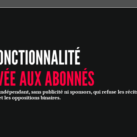
ÉCONOMIE
POLITIQUE
HISTOIRE
SCIENCES & TECHNOLOGIES
ONCTIONNALITÉ
SANTÉ
PHILOSOPHIE
CULTURE
VÉE AUX ABONNÉS
SOCIÉTÉ
épendant, sans publicité ni sponsors, qui refuse les récit
et les oppositions binaires.