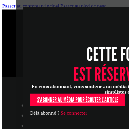
Passer au contenu principal
Passer au pied de page
CETTE F
EST RÉSER
En vous abonnant, vous soutenez un média ind
simplistes 
S'ABONNER AU MÉDIA POUR ÉCOUTER L'ARTICLE
ARTICLES
Déjà abonné ?
Se connecter
MASTERCLASS
ENTRETIENS