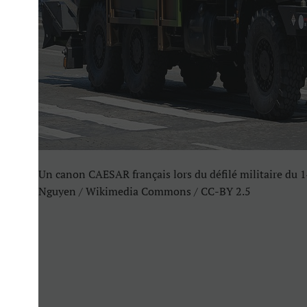
Un canon CAESAR français lors du défilé militaire du 1
Nguyen / Wikimedia Commons / CC-BY 2.5