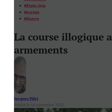
#
Etats-Unis
#
europe
#
Guerre
La course illogique 
armements
Jacques Pilet
Publié le 18 novembre 2022