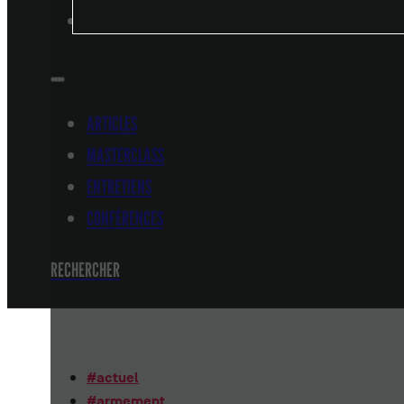
CONFÉRENCES
ARTICLES
MASTERCLASS
ENTRETIENS
CONFÉRENCES
RECHERCHER
#
actuel
#
armement