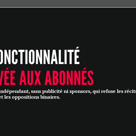
ÉCONOMIE
POLITIQUE
HISTOIRE
SCIENCES & TECHNOLOGIES
ONCTIONNALITÉ
SANTÉ
PHILOSOPHIE
CULTURE
VÉE AUX ABONNÉS
SOCIÉTÉ
épendant, sans publicité ni sponsors, qui refuse les récit
et les oppositions binaires.