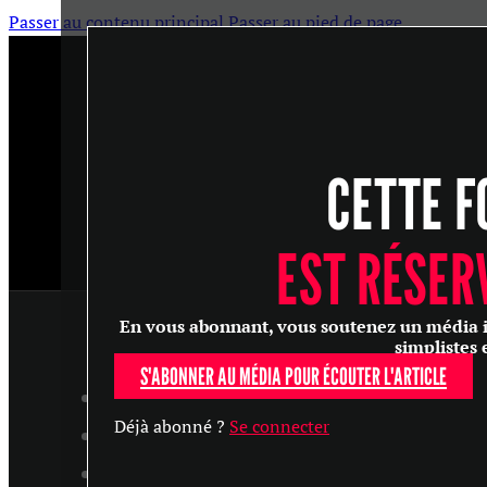
Passer au contenu principal
Passer au pied de page
CETTE F
EST RÉSER
En vous abonnant, vous soutenez un média ind
simplistes 
S'ABONNER AU MÉDIA POUR ÉCOUTER L'ARTICLE
ARTICLES
Déjà abonné ?
Se connecter
MASTERCLASS
ENTRETIENS